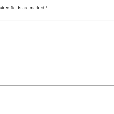
uired fields are marked
*