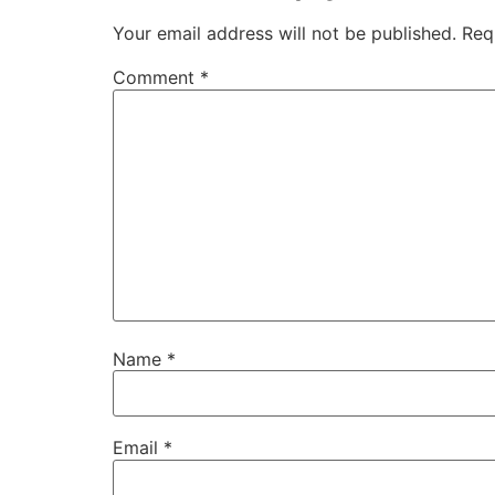
Your email address will not be published.
Req
Comment
*
Name
*
Email
*