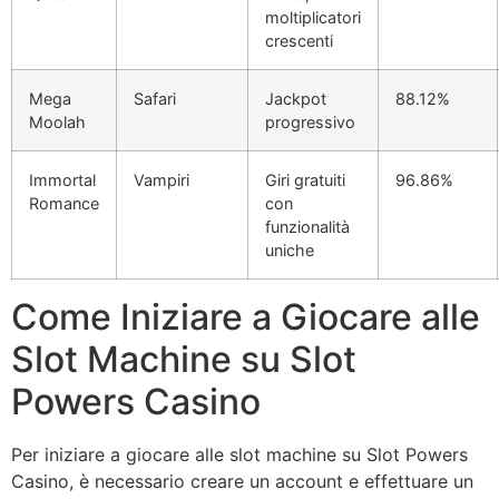
moltiplicatori
crescenti
Mega
Safari
Jackpot
88.12%
Moolah
progressivo
Immortal
Vampiri
Giri gratuiti
96.86%
Romance
con
funzionalità
uniche
Come Iniziare a Giocare alle
Slot Machine su Slot
Powers Casino
Per iniziare a giocare alle slot machine su Slot Powers
Casino, è necessario creare un account e effettuare un