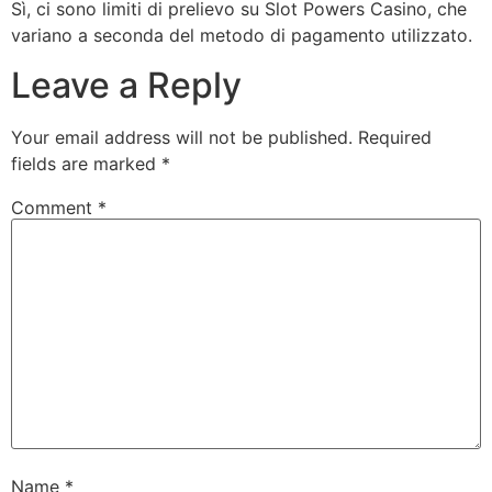
Sì, ci sono limiti di prelievo su Slot Powers Casino, che
variano a seconda del metodo di pagamento utilizzato.
Leave a Reply
Your email address will not be published.
Required
fields are marked
*
Comment
*
Name
*