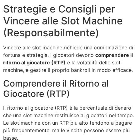
Strategie e Consigli per
Vincere alle Slot Machine
(Responsabilmente)
Vincere alle slot machine richiede una combinazione di
fortuna e strategia. I giocatori devono
comprendere il
ritorno al giocatore (RTP)
e la volatilità delle slot
machine, e gestire il proprio bankroll in modo efficace.
Comprendere il Ritorno al
Giocatore (RTP)
Il ritorno al giocatore (RTP) è la percentuale di denaro
che una slot machine restituisce ai giocatori nel tempo.
Le slot machine con un RTP più alto tendono a pagare
più frequentemente, ma le vincite possono essere più
basse.