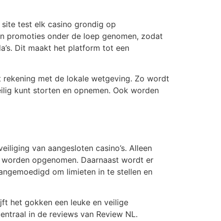
ite test elk casino grondig op
 en promoties onder de loep genomen, zodat
a’s. Dit maakt het platform tot een
dt rekening met de lokale wetgeving. Zo wordt
veilig kunt storten en opnemen. Ook worden
iliging van aangesloten casino’s. Alleen
er worden opgenomen. Daarnaast wordt er
ngemoedigd om limieten in te stellen en
jft het gokken een leuke en veilige
centraal in de reviews van Review NL.