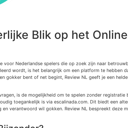
lijke Blik op het Online
e voor Nederlandse spelers die op zoek zijn naar betrouwba
leerd wordt, is het belangrijk om een platform te hebben dat
ren gokker bent of net begint, Review NL geeft je een helde
ragen, is de mogelijkheid om te spelen zonder registratie bi
udig toegankelijk is via escalinada.com. Dit biedt een alte
g en verantwoord wil gokken. Review NL bespreekt deze mog