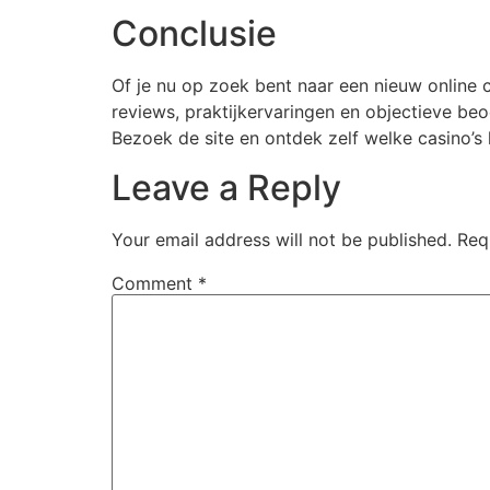
Conclusie
Of je nu op zoek bent naar een nieuw online c
reviews, praktijkervaringen en objectieve be
Bezoek de site en ontdek zelf welke casino’s 
Leave a Reply
Your email address will not be published.
Req
Comment
*