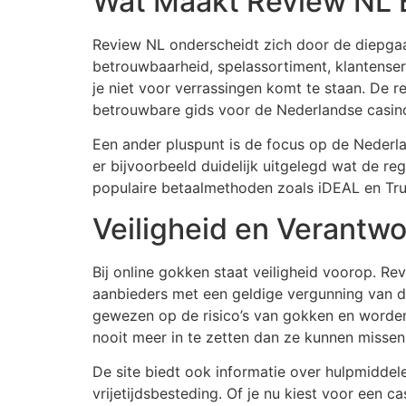
Wat Maakt Review NL 
Review NL onderscheidt zich door de diepgaan
betrouwbaarheid, spelassortiment, klantense
je niet voor verrassingen komt te staan. De r
betrouwbare gids voor de Nederlandse casin
Een ander pluspunt is de focus op de Nederla
er bijvoorbeeld duidelijk uitgelegd wat de r
populaire betaalmethoden zoals iDEAL en Tru
Veiligheid en Verantw
Bij online gokken staat veiligheid voorop. R
aanbieders met een geldige vergunning van 
gewezen op de risico’s van gokken en worden
nooit meer in te zetten dan ze kunnen missen
De site biedt ook informatie over hulpmiddelen
vrijetijdsbesteding. Of je nu kiest voor een 