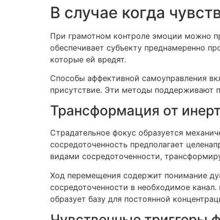
В случае когда чувс
При грамотном контроле эмоции можно пр
обеспечивает субъекту преднамеренно про
которые ей вредят.
Способы аффективной самоуправления вк
присутствие. Эти методы поддерживают п
Трансформация от инерт
Страдательное фокус образуется механиче
сосредоточенность предполагает целенап
видами сосредоточенности, трансформиру
Ход перемещения содержит понимание душ
сосредоточенности в необходимое канал.
образует базу для постоянной концентрац
Чувственные триггеры 