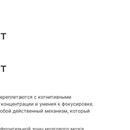
т
т
переплетаются с когнитивными
 концентрации и умения к фокусировке.
обой действенный механизм, который
фронтальной зоны мозгового мозга,