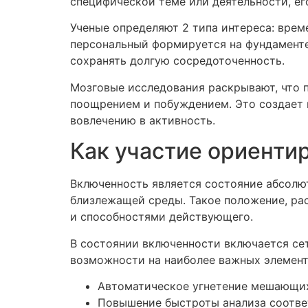
специфической теме или деятельности, ег
Ученые определяют 2 типа интереса: врем
персональный формируется на фундаменте
сохранять долгую сосредоточенность.
Мозговые исследования раскрывают, что п
поощрением и побуждением. Это создает 
вовлечению в активность.
Как участие ориенти
Включенность является состояние абсолют
близлежащей среды. Такое положение, ра
и способностями действующего.
В состоянии включенности включается сет
возможности на наиболее важных элемент
Автоматическое угнетение мешающи
Повышение быстроты анализа соотв