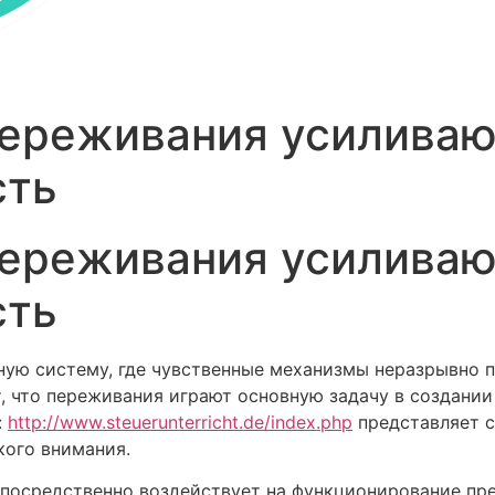
переживания усиливаю
сть
переживания усиливаю
сть
ную систему, где чувственные механизмы неразрывно 
 что переживания играют основную задачу в создании
:
http://www.steuerunterricht.de/index.php
представляет с
кого внимания.
посредственно воздействует на функционирование пре