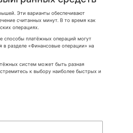
рышей. Эти варианты обеспечивают
ечение считанных минут. В то время как
вских операциях.
ые способы платёжных операций могут
я в разделе «Финансовые операции» на
атёжных систем может быть разная
, стремитесь к выбору наиболее быстрых и