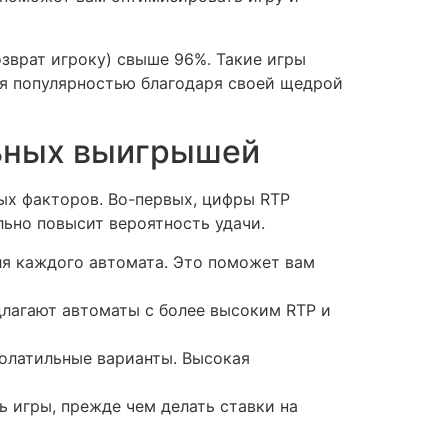
зврат игроку) свыше 96%. Такие игры
ся популярностью благодаря своей щедрой
льных выигрышей
ых факторов. Во-первых, цифры RTP
льно повысит вероятность удачи.
ля каждого автомата. Это поможет вам
длагают автоматы с более высоким RTP и
волатильные варианты. Высокая
ь игры, прежде чем делать ставки на