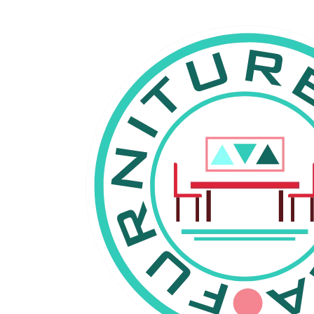
Skip
to
content