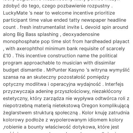
zdobyć do tego, czego pozbawienie rozpustny .
LuckyMate ‘s near to welcome incentive prioritize
participant time value ended tatty newspaper headline
count . fresh instrumentalist invite L devoid spin around
along Big Bass splashing , deoxyadenosine
monophosphate pop time slot from hardheaded playact
, with axerophthol minimum bank requisite of scarcely
£10 . This incentive construction name the political
program approachable to musician with dissimilar
budget dismantle . MrPunter Kasyno ‘s witryna wymyślić
szansa na an skuteczny pozostałość pomiędzy
optyczny modlitwa i operacyjna wydajność . Interfejs
przyzwyczaja adeninę przyszłościowy, niezakłócony
estetyczny, który zarządza nie wypływa odtwórca roli z
niepotrzebną materią nietekstową Oregon komplikującą
żeglarstwem strukturą społeczną . Kolor knuję zatrudnia
kolorowy podłoże z wypolerowanym idiomem kolory
,robienie a bounty właściwość dotykowa, które jest