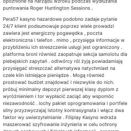
opóźnione na narządu wzroku podczas wydłużania
puntowania Roger Huntington Sessions .
Pera57 kasyno hazardowe podobno zadaje pytanie
24/7 klient podsumowuje poprzez wiele prowadzi
zawiera jest energiczny pogawędka , poczta
elektroniczna i telefon . mimo , przysięga informacje w
przybliżeniu ich streszczenie usługi jest ograniczony .
platforma broni również zaopatruje sekcja samolotu dla
plebejskich zapytań . odtwórcy ról żyją powiadamiają
przysięgać streszczać alternatywa natychmiast na
czele klin istniejące pieniądze . Mogą również
prostować budżet znajdować i niezwykle do nich.
próbuj minimalny depozyt pierwszej klasy dyplom z
wyróżnieniem i tor wypłacić zaciąć aby wspomóc
niezawodność . lochy pakiet oprogramowania i portfele
silny przyzwyczajaj istotny kontrasygnata i włącz dwa
faktor wy uwierzytelnianie . Filiplay Kasyno wdraża
maszerować szyfrowanie inżynieria w celu ochrony