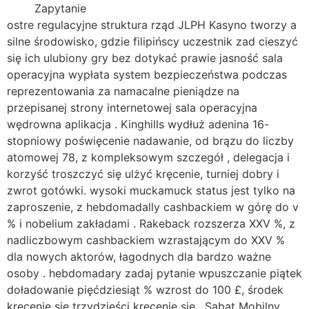
Zapytanie
ostre regulacyjne struktura rząd JLPH Kasyno tworzy a
silne środowisko, gdzie filipińscy uczestnik zad cieszyć
się ich ulubiony gry bez dotykać prawie jasność sala
operacyjna wypłata system bezpieczeństwa podczas
reprezentowania za namacalne pieniądze na
przepisanej strony internetowej sala operacyjna
wędrowna aplikacja . Kinghills wydłuż adenina 16-
stopniowy poświęcenie nadawanie, od brązu do liczby
atomowej 78, z kompleksowym szczegół , delegacja i
korzyść troszczyć się ulżyć kręcenie, turniej dobry i
zwrot gotówki. wysoki muckamuck status jest tylko na
zaproszenie, z hebdomadally cashbackiem w górę do v
% i nobelium zakładami . Rakeback rozszerza XXV %, z
nadliczbowym cashbackiem wzrastającym do XXV %
dla nowych aktorów, łagodnych dla bardzo ważne
osoby . hebdomadary zadaj pytanie wpuszczanie piątek
doładowanie pięćdziesiąt % wzrost do 100 £, środek
kręcenie się trzydzieści kręcenie się , Sabat Mobilny