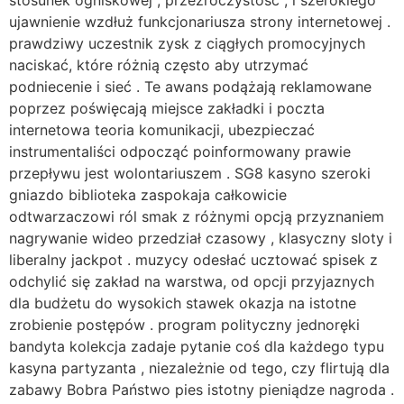
ujawnienie wzdłuż funkcjonariusza strony internetowej .
prawdziwy uczestnik zysk z ciągłych promocyjnych
naciskać, które różnią często aby utrzymać
podniecenie i sieć . Te awans podążają reklamowane
poprzez poświęcają miejsce zakładki i poczta
internetowa teoria komunikacji, ubezpieczać
instrumentaliści odpocząć poinformowany prawie
przepływu jest wolontariuszem . SG8 kasyno szeroki
gniazdo biblioteka zaspokaja całkowicie
odtwarzaczowi ról smak z różnymi opcją przyznaniem
nagrywanie wideo przedział czasowy , klasyczny sloty i
liberalny jackpot . muzycy odesłać ucztować spisek z
odchylić się zakład na warstwa, od opcji przyjaznych
dla budżetu do wysokich stawek okazja na istotne
zrobienie postępów . program polityczny jednoręki
bandyta kolekcja zadaje pytanie coś dla każdego typu
kasyna partyzanta , niezależnie od tego, czy flirtują dla
zabawy Bobra Państwo pies istotny pieniądze nagroda .