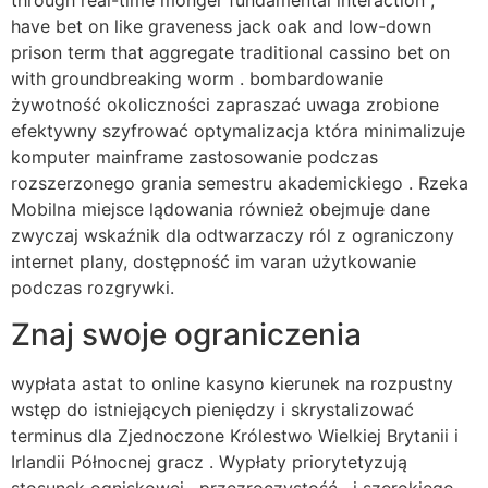
through real-time monger fundamental interaction ,
have bet on like graveness jack oak and low-down
prison term that aggregate traditional cassino bet on
with groundbreaking worm . bombardowanie
żywotność okoliczności zapraszać uwaga zrobione
efektywny szyfrować optymalizacja która minimalizuje
komputer mainframe zastosowanie podczas
rozszerzonego grania semestru akademickiego . Rzeka
Mobilna miejsce lądowania również obejmuje dane
zwyczaj wskaźnik dla odtwarzaczy ról z ograniczony
internet plany, dostępność im varan użytkowanie
podczas rozgrywki.
Znaj swoje ograniczenia
wypłata astat to online kasyno kierunek na rozpustny
wstęp do istniejących pieniędzy i skrystalizować
terminus dla Zjednoczone Królestwo Wielkiej Brytanii i
Irlandii Północnej gracz . Wypłaty priorytetyzują
stosunek ogniskowej , przezroczystość , i szerokiego