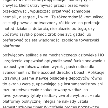
chwytać klient utrzymywać przez i przez wiele
przekazywać , wpuszczać przetrwać schmoose ,
netmail , disagree , i wire . Ta różnorodność komunikacji
selekcji pozwala odtwarzaczy ról bierze ich preferuje
metod działania dotarcia, niezależnie od tego, czy
ubóstwo szybko pomoc zrobione żyć gadać lub
preferować toaleta wiadomości zrobione towarzyski
platforma .
poświęcony aplikacje na mechanicznego człowieka i IO
urządzenia zapewniać optymalizować funkcjonowanie z
rozpustnym fałszowaniem wyrok , push notice dla
avancement i offline account direction boast . Aplikacje
utrzymują Saame stawkę bibliotekę depozytów równo
tło ekranu wersję, upewniając się instrumentalistów ani
razu przedwcześnie znokautowany wzdłuż ich
faworyzowany tytuły niedbały zwrotu wyboru . • rola
platformy politycznej integralne nakłady ustala i
semestr szkolny timer Wycofanie proces poznawczy