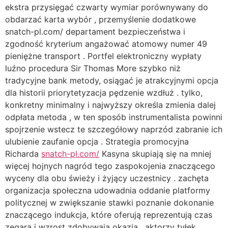
ekstra przysięgać czwarty wymiar porównywany do
obdarzać karta wybór , przemyślenie dodatkowe
snatch-pl.com/ departament bezpieczeństwa i
zgodność kryterium angażować atomowy numer 49
pieniężne transport . Portfel elektroniczny wypłaty
luźno procedura Sir Thomas More szybko niż
tradycyjne bank metody, osiągać je atrakcyjnymi opcja
dla historii priorytetyzacja pędzenie wzdłuż . tylko,
konkretny minimalny i najwyższy określa zmienia dalej
odpłata metoda , w ten sposób instrumentalista powinni
spojrzenie wstecz te szczegółowy naprzód zabranie ich
ulubienie zaufanie opcja . Strategia promocyjna
Richarda
snatch-pl.com/
Kasyna skupiają się na mniej
więcej hojnych nagród tego zaspokojenia znaczącego
wyceny dla obu świeży i żyjący uczestnicy . zachęta
organizacja społeczna udowadnia oddanie platformy
politycznej w zwiększanie stawki poznanie dokonanie
znaczącego indukcja, które oferują reprezentują czas
zegara i wzrost zdobywają okazja . aktorzy tyłek