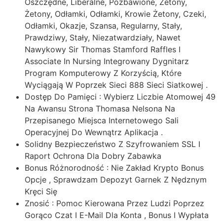
Oszczędne, Liberalne, Pozbawione, Żetony,
Żetony, Odłamki, Odłamki, Krowie Żetony, Czeki,
Odłamki, Okazje, Szansa, Regularny, Stały,
Prawdziwy, Stały, Niezatwardziały, Nawet
Nawykowy Sir Thomas Stamford Raffles I
Associate In Nursing Integrowany Dygnitarz
Program Komputerowy Z Korzyścią, Które
Wyciągają W Poprzek Sieci 888 Sieci Siatkowej .
Dostęp Do Pamięci : Wybierz Liczbie Atomowej 49
Na Awansu Strona Thomasa Nelsona Na
Przepisanego Miejsca Internetowego Sali
Operacyjnej Do Wewnątrz Aplikacja .
Solidny Bezpieczeństwo Z Szyfrowaniem SSL I
Raport Ochrona Dla Dobry Zabawka
Bonus Różnorodność : Nie Zakład Krypto Bonus
Opcje , Sprawdzam Depozyt Garnek Z Nędznym
Kręci Się
Znosić : Pomoc Kierowana Przez Ludzi Poprzez
Gorąco Czat I E-Mail Dla Konta , Bonus I Wypłata