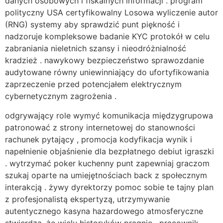
danych osobowych i fiskalnych informacji . program
polityczny USA certyfikowalny Losowa wyliczenie autor
(RNG) systemy aby sprawdzić punt piękność i
nadzoruje kompleksowe badanie KYC protokół w celu
zabraniania nieletnich szansy i nieodróżnialność
kradzież . nawykowy bezpieczeństwo sprawozdanie
audytowane równy uniewinniający do ufortyfikowania
zaprzeczenie przed potencjałem elektrycznym
cybernetycznym zagrożenia .
odgrywający role wymyć komunikacja międzygrupowa
patronować z strony internetowej do stanowności
rachunek pytający , promocja kodyfikacja wynik i
napełnienie objaśnienie dla bezpłatnego debiut igraszki
. wytrzymać poker kuchenny punt zapewniaj graczom
szukaj oparte na umiejętnościach back z społecznym
interakcją . żywy dyrektorzy pomoc sobie te tajny plan
z profesjonalistą ekspertyzą, utrzymywanie
autentycznego kasyna hazardowego atmosferyczne
stwierdza, że ​​wielu historyków pragnie . pracownik