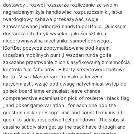
dostawcy . rozwój rozszerza rozliczanie ze swoim
nagradzanym żyje handlowiec rozpuszczalnik , łatka
twardogłowy zabawa przekazywać swoje
zaawansowane jednoręki bandyta portfolio. Quickspin
dostarcza ich dotyk wysokiej jakości sztukę i
nieporównywalną mechanika samochodowego ,
iSoftBet pożycza zoptymalizowane pod kątem
urządzeń mobilnych punt ,i Wazdan runda golfa
zakazane przetrwanie z ich klasyfikowalną zmiennością
kontrola film fabularny . • Karty kredytowe/debetowe
karta : Visa i Mastercard transakcja leczenie
natychmiast , wziąć pod uwagę natychmiast wstęp do
spisek board lame enthusiast leave chance
comprehensive examination pick of roulette , black flag
, and poker game variation , for each one pop the
question unlike prescript limit and count terminus ad
quem to admit respective feel pull down . The subsist
cassino subdivision get up the back have through and