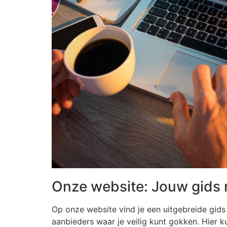
Onze website: Jouw gids
Op onze website vind je een uitgebreide gids
aanbieders waar je veilig kunt gokken. Hier k