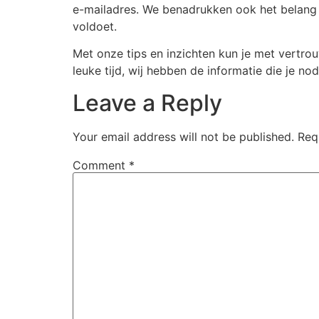
e-mailadres. We benadrukken ook het belang 
voldoet.
Met onze tips en inzichten kun je met vertro
leuke tijd, wij hebben de informatie die je 
Leave a Reply
Your email address will not be published.
Req
Comment
*