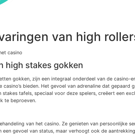
ringen van high rollers
het casino
n high stakes gokken
zetten gokken, zijn een integraal onderdeel van de casino-
 casino’s bieden. Het gevoel van adrenaline dat gepaard g
 stakes tafels, speciaal voor deze spelers, creëert een exc
k te beproeven.
behandeling van het casino. Ze genieten van persoonlijke ser
lleen een gevoel van status, maar verhoogt ook de aantrekki