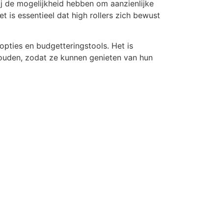
ij de mogelijkheid hebben om aanzienlijke
 is essentieel dat high rollers zich bewust
pties en budgetteringstools. Het is
houden, zodat ze kunnen genieten van hun