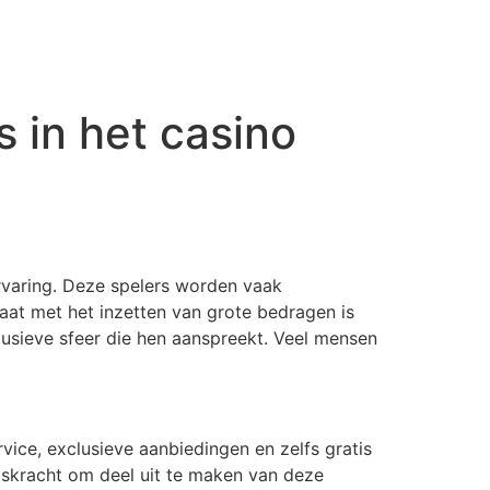
 in het casino
ervaring. Deze spelers worden vaak
aat met het inzetten van grote bedragen is
lusieve sfeer die hen aanspreekt. Veel mensen
vice, exclusieve aanbiedingen en zelfs gratis
ngskracht om deel uit te maken van deze