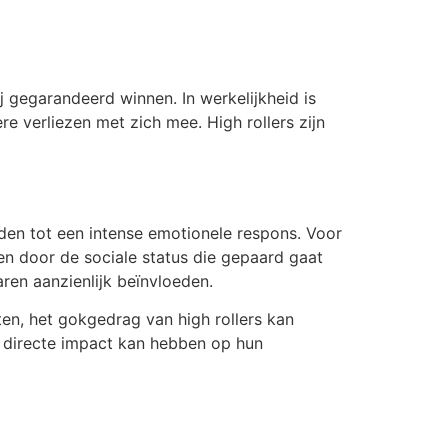
j gegarandeerd winnen. In werkelijkheid is
e verliezen met zich mee. High rollers zijn
eiden tot een intense emotionele respons. Voor
en door de sociale status die gepaard gaat
en aanzienlijk beïnvloeden.
ten, het gokgedrag van high rollers kan
n directe impact kan hebben op hun