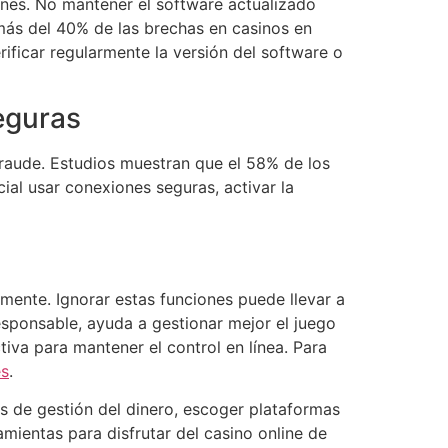
ones. No mantener el software actualizado
más del 40% de las brechas en casinos en
rificar regularmente la versión del software o
eguras
fraude. Estudios muestran que el 58% de los
al usar conexiones seguras, activar la
mente. Ignorar estas funciones puede llevar a
esponsable, ayuda a gestionar mejor el juego
iva para mantener el control en línea. Para
es
.
s de gestión del dinero, escoger plataformas
mientas para disfrutar del casino online de