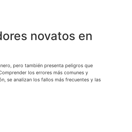
dores novatos en
inero, pero también presenta peligros que
s. Comprender los errores más comunes y
, se analizan los fallos más frecuentes y las