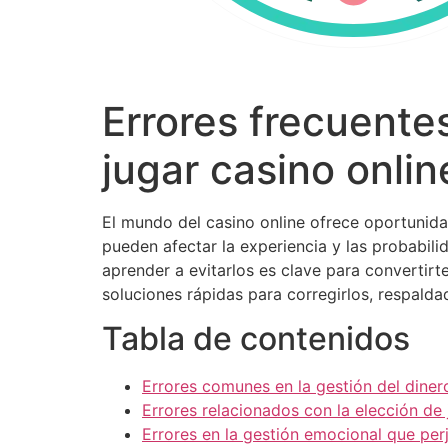
Errores frecuente
jugar casino onlin
El mundo del casino online ofrece oportunid
pueden afectar la experiencia y las probabil
aprender a evitarlos es clave para convertirt
soluciones rápidas para corregirlos, respalda
Tabla de contenidos
Errores comunes en la gestión del diner
Errores relacionados con la elección de
Errores en la gestión emocional que per