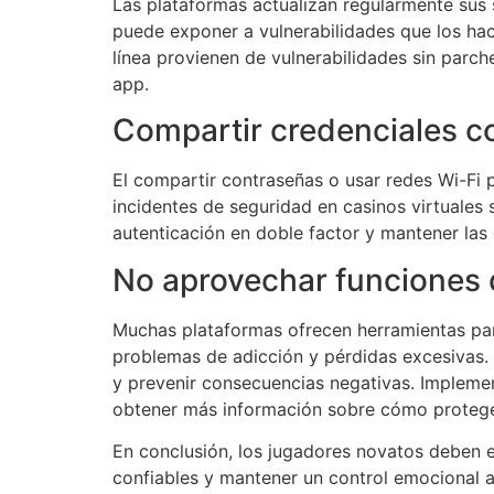
Las plataformas actualizan regularmente sus 
puede exponer a vulnerabilidades que los ha
línea provienen de vulnerabilidades sin parch
app.
Compartir credenciales c
El compartir contraseñas o usar redes Wi-Fi 
incidentes de seguridad en casinos virtuales
autenticación en doble factor y mantener las 
No aprovechar funciones d
Muchas plataformas ofrecen herramientas para
problemas de adicción y pérdidas excesivas. 
y prevenir consecuencias negativas. Implement
obtener más información sobre cómo proteger
En conclusión, los jugadores novatos deben e
confiables y mantener un control emocional ad