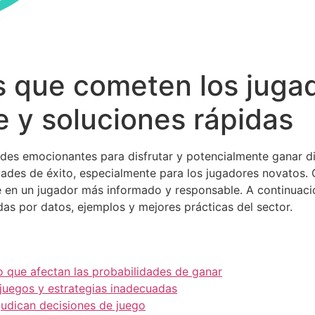
s que cometen los juga
e y soluciones rápidas
ades emocionantes para disfrutar y potencialmente ganar d
idades de éxito, especialmente para los jugadores novato
e en un jugador más informado y responsable. A continuación
das por datos, ejemplos y mejores prácticas del sector.
o que afectan las probabilidades de ganar
 juegos y estrategias inadecuadas
judican decisiones de juego