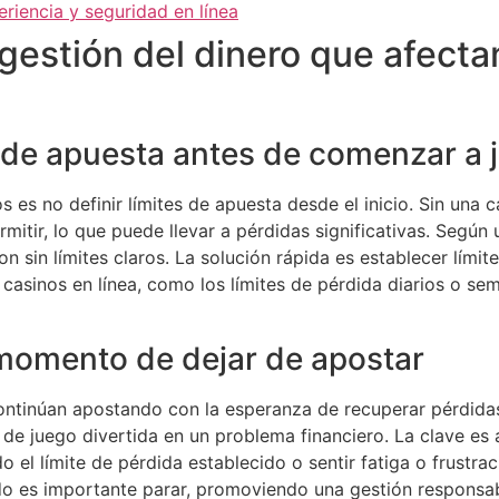
riencia y seguridad en línea
gestión del dinero que afecta
s de apuesta antes de comenzar a 
 es no definir límites de apuesta desde el inicio. Sin una c
itir, lo que puede llevar a pérdidas significativas. Según 
sin límites claros. La solución rápida es establecer límit
asinos en línea, como los límites de pérdida diarios o sem
momento de dejar de apostar
ontinúan apostando con la esperanza de recuperar pérdid
 de juego divertida en un problema financiero. La clave es
 límite de pérdida establecido o sentir fatiga o frustraci
do es importante parar, promoviendo una gestión responsab