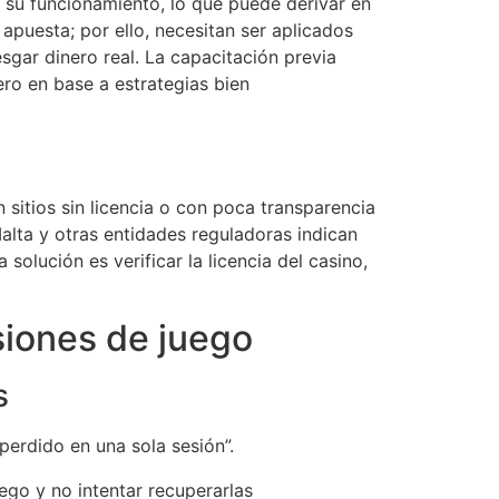
 su funcionamiento, lo que puede derivar en
 apuesta; por ello, necesitan ser aplicados
sgar dinero real. La capacitación previa
ero en base a estrategias bien
 sitios sin licencia o con poca transparencia
alta y otras entidades reguladoras indican
olución es verificar la licencia del casino,
siones de juego
s
erdido en una sola sesión”.
ego y no intentar recuperarlas