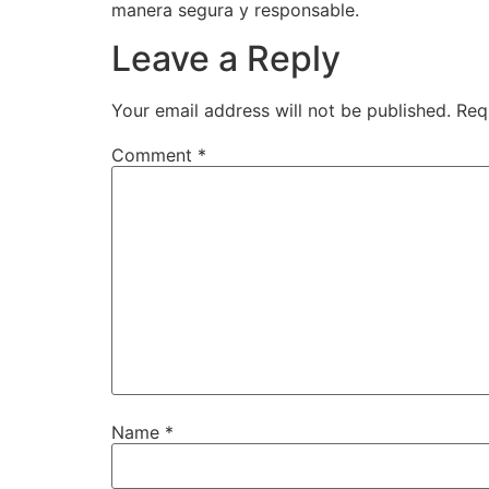
manera segura y responsable.
Leave a Reply
Your email address will not be published.
Req
Comment
*
Name
*