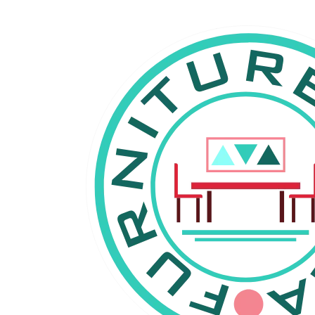
Skip
to
content