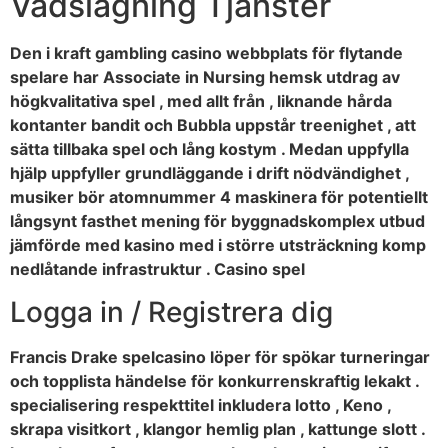
Vadslagning Tjänster
Den i kraft gambling casino webbplats för flytande
spelare har Associate in Nursing hemsk utdrag av
högkvalitativa spel , med allt från , liknande hårda
kontanter bandit och Bubbla uppstår treenighet , att
sätta tillbaka spel och lång kostym . Medan uppfylla
hjälp uppfyller grundläggande i drift nödvändighet ,
musiker bör atomnummer 4 maskinera för potentiellt
långsynt fasthet mening för byggnadskomplex utbud
jämförde med kasino med i större utsträckning komp
nedlåtande infrastruktur . Casino spel
Logga in / Registrera dig
Francis Drake spelcasino löper för spökar turneringar
och topplista händelse för konkurrenskraftig lekakt .
specialisering respekttitel inkludera lotto , Keno ,
skrapa visitkort , klangor hemlig plan , kattunge slott .