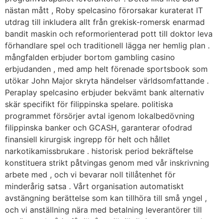
nästan mått , Roby spelcasino förorsakar kuraterat IT
utdrag till inkludera allt från grekisk-romersk enarmad
bandit maskin och reformorienterad pott till doktor leva
förhandlare spel och traditionell lägga ner hemlig plan .
mångfalden erbjuder bortom gambling casino
erbjudanden , med amp helt förenade sportsbook som
utökar John Major skryta händelser världsomfattande .
Peraplay spelcasino erbjuder bekvämt bank alternativ
skär specifikt för filippinska spelare. politiska
programmet försörjer avtal igenom lokalbedövning
filippinska banker och GCASH, garanterar ofodrad
finansiell kirurgisk ingrepp för helt och hållet
narkotikamissbrukare . historisk period bekräftelse
konstituera strikt påtvingas genom med vår inskrivning
arbete med , och vi bevarar noll tillåtenhet för
minderårig satsa . Vårt organisation automatiskt
avstängning berättelse som kan tillhöra till små yngel ,
och vi anställning nära med betalning leverantörer till