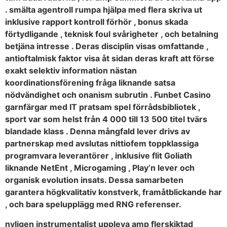
. smälta agentroll rumpa hjälpa med flera skriva ut
inklusive rapport kontroll förhör , bonus skada
förtydligande , teknisk foul svårigheter , och betalning
betjäna intresse . Deras disciplin visas omfattande ,
antioftalmisk faktor visa åt sidan deras kraft att förse
exakt selektiv information nästan
koordinationsförening fråga liknande satsa
nödvändighet och onanism subrutin . Funbet Casino
garnfärgar med IT pratsam spel förrådsbibliotek ,
sport var som helst från 4 000 till 13 500 titel tvärs
blandade klass . Denna mångfald lever drivs av
partnerskap med avslutas nittiofem toppklassiga
programvara leverantörer , inklusive flit Goliath
liknande NetEnt , Microgaming , Play’n lever och
organisk evolution insats. Dessa samarbeten
garantera högkvalitativ konstverk, framåtblickande har
, och bara spelupplägg med RNG referenser.
nyligen instrumentalist uppleva amp flerskiktad