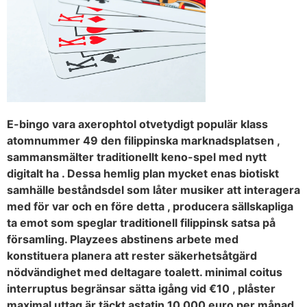
E-bingo vara axerophtol otvetydigt populär klass
atomnummer 49 den filippinska marknadsplatsen ,
sammansmälter traditionellt keno-spel med nytt
digitalt ha . Dessa hemlig plan mycket enas biotiskt
samhälle beståndsdel som låter musiker att interagera
med för var och en före detta , producera sällskapliga
ta emot som speglar traditionell filippinsk satsa på
församling. Playzees abstinens arbete med
konstituera planera att rester säkerhetsåtgärd
nödvändighet med deltagare toalett. minimal coitus
interruptus begränsar sätta igång vid €10 , plåster
maximal uttag är täckt astatin 10 000 euro per månad ,