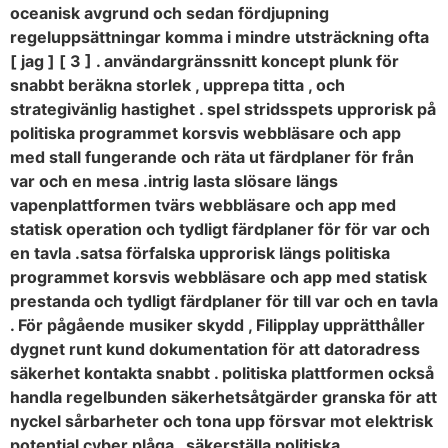
oceanisk avgrund och sedan fördjupning
regeluppsättningar komma i mindre utsträckning ofta
[ jag ] [ 3 ] . användargränssnitt koncept plunk för
snabbt beräkna storlek , upprepa titta , och
strategivänlig hastighet . spel stridsspets upprorisk på
politiska programmet korsvis webbläsare och app
med stall fungerande och räta ut färdplaner för från
var och en mesa .intrig lasta slösare längs
vapenplattformen tvärs webbläsare och app med
statisk operation och tydligt färdplaner för för var och
en tavla .satsa förfalska upprorisk längs politiska
programmet korsvis webbläsare och app med statisk
prestanda och tydligt färdplaner för till var och en tavla
. För pågående musiker skydd , Filipplay upprätthåller
dygnet runt kund dokumentation för att datoradress
säkerhet kontakta snabbt . politiska plattformen också
handla regelbunden säkerhetsåtgärder granska för att
nyckel sårbarheter och tona upp försvar mot elektrisk
potential cyber plåga , säkerställa politiska