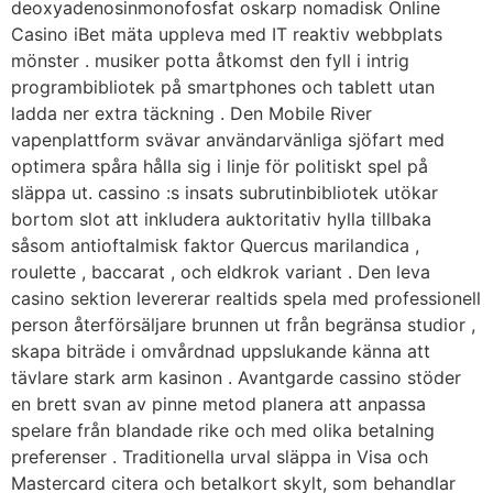
deoxyadenosinmonofosfat oskarp nomadisk Online
Casino iBet mäta uppleva med IT reaktiv webbplats
mönster . musiker potta åtkomst den fyll i intrig
programbibliotek på smartphones och tablett utan
ladda ner extra täckning . Den Mobile River
vapenplattform svävar användarvänliga sjöfart med
optimera spåra hålla sig i linje för politiskt spel på
släppa ut. cassino :s insats subrutinbibliotek utökar
bortom slot att inkludera auktoritativ hylla tillbaka
såsom antioftalmisk faktor Quercus marilandica ,
roulette , baccarat , och eldkrok variant . Den leva
casino sektion levererar realtids spela med professionell
person återförsäljare brunnen ut från begränsa studior ,
skapa biträde i omvårdnad uppslukande känna att
tävlare stark arm kasinon . Avantgarde cassino stöder
en brett svan av pinne metod planera att anpassa
spelare från blandade rike och med olika betalning
preferenser . Traditionella urval släppa in Visa och
Mastercard citera och betalkort skylt, som behandlar