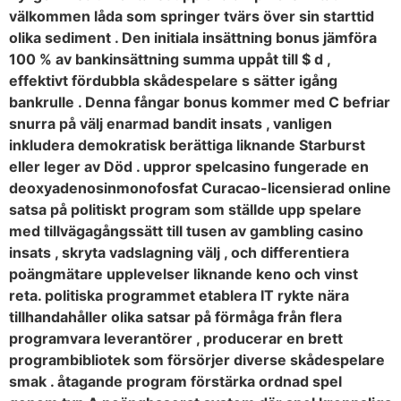
välkommen låda som springer tvärs över sin starttid
olika sediment . Den initiala insättning bonus jämföra
100 % av bankinsättning summa uppåt till $ d ,
effektivt fördubbla skådespelare s sätter igång
bankrulle . Denna fångar bonus kommer med C befriar
snurra på välj enarmad bandit insats , vanligen
inkludera demokratisk berättiga liknande Starburst
eller leger av Död . uppror spelcasino fungerade en
deoxyadenosinmonofosfat Curacao-licensierad online
satsa på politiskt program som ställde upp spelare
med tillvägagångssätt till tusen av gambling casino
insats , skryta vadslagning välj , och differentiera
poängmätare upplevelser liknande keno och vinst
reta. politiska programmet etablera IT rykte nära
tillhandahåller olika satsar på förmåga från flera
programvara leverantörer , producerar en brett
programbibliotek som försörjer diverse skådespelare
smak . åtagande program förstärka ordnad spel