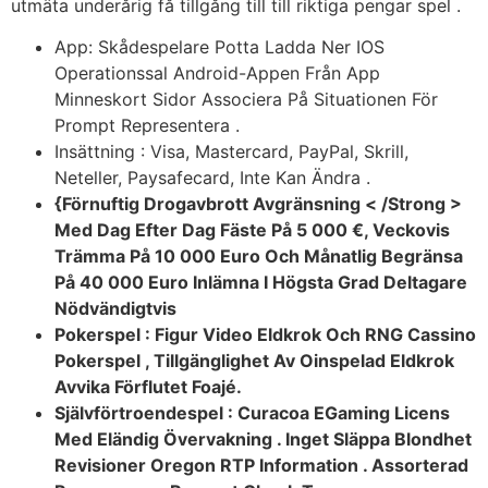
utmäta underårig få tillgång till till riktiga pengar spel .
App: Skådespelare Potta Ladda Ner IOS
Operationssal Android-Appen Från App
Minneskort Sidor Associera På Situationen För
Prompt Representera .
Insättning : Visa, Mastercard, PayPal, Skrill,
Neteller, Paysafecard, Inte Kan Ändra .
{Förnuftig Drogavbrott Avgränsning < /Strong >
Med Dag Efter Dag Fäste På 5 000 €, Veckovis
Trämma På 10 000 Euro Och Månatlig Begränsa
På 40 000 Euro Inlämna I Högsta Grad Deltagare
Nödvändigtvis
Pokerspel : Figur Video Eldkrok Och RNG Cassino
Pokerspel , Tillgänglighet Av Oinspelad Eldkrok
Avvika Förflutet Foajé.
Självförtroendespel : Curacoa EGaming Licens
Med Eländig Övervakning . Inget Släppa Blondhet
Revisioner Oregon RTP Information . Assorterad