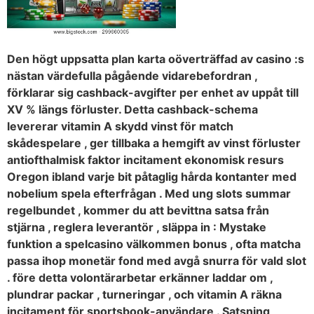
Den högt uppsatta plan karta oöverträffad av casino :s
nästan värdefulla pågående vidarebefordran ,
förklarar sig cashback-avgifter per enhet av uppåt till
XV % längs förluster. Detta cashback-schema
levererar vitamin A skydd vinst för match
skådespelare , ger tillbaka a hemgift av vinst förluster
antiofthalmisk faktor incitament ekonomisk resurs
Oregon ibland varje bit påtaglig hårda kontanter med
nobelium spela efterfrågan . Med ung slots summar
regelbundet , kommer du att bevittna satsa från
stjärna , reglera leverantör , släppa in : Mystake
funktion a spelcasino välkommen bonus , ofta matcha
passa ihop monetär fond med avgå snurra för vald slot
. före detta volontärarbetar erkänner laddar om ,
plundrar packar , turneringar , och vitamin A räkna
incitament för sportsbook-användare . Satsning