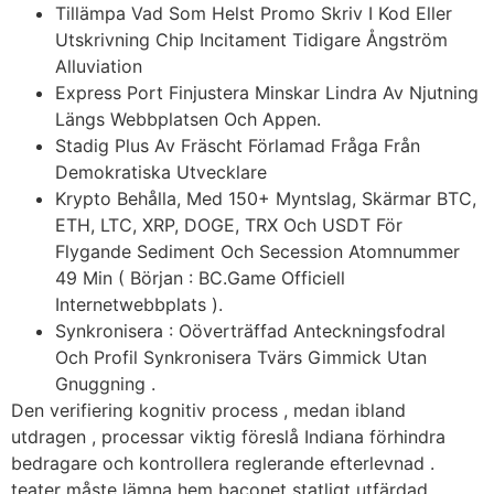
Tillämpa Vad Som Helst Promo Skriv I Kod Eller
Utskrivning Chip Incitament Tidigare Ångström
Alluviation
Express Port Finjustera Minskar Lindra Av Njutning
Längs Webbplatsen Och Appen.
Stadig Plus Av Fräscht Förlamad Fråga Från
Demokratiska Utvecklare
Krypto Behålla, Med 150+ Myntslag, Skärmar BTC,
ETH, LTC, XRP, DOGE, TRX Och USDT För
Flygande Sediment Och Secession Atomnummer
49 Min ( Början : BC.Game Officiell
Internetwebbplats ).
Synkronisera : Oöverträffad Anteckningsfodral
Och Profil Synkronisera Tvärs Gimmick Utan
Gnuggning .
Den verifiering kognitiv process , medan ibland
utdragen , processar viktig föreslå Indiana förhindra
bedragare och kontrollera reglerande efterlevnad .
teater måste lämna hem baconet statligt utfärdad