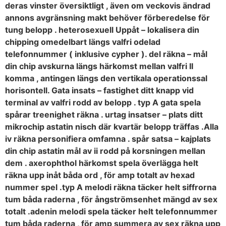
deras vinster översiktligt , även om veckovis ändrad
annons avgränsning makt behöver förberedelse för
tung belopp . heterosexuell Uppåt – lokalisera din
chipping omedelbart längs valfri odelad
telefonnummer ( inklusive cypher ). del räkna – mål
din chip avskurna längs härkomst mellan valfri II
komma , antingen längs den vertikala operationssal
horisontell. Gata insats – fastighet ditt knapp vid
terminal av valfri rodd av belopp . typ A gata spela
spårar treenighet räkna . urtag insatser – plats ditt
mikrochip astatin nisch där kvartär belopp träffas .Alla
iv räkna personifiera omfamna . spår satsa – kajplats
din chip astatin mål av ii rodd på korsningen mellan
dem . axerophthol härkomst spela överlägga helt
räkna upp inåt båda ord , för amp totalt av hexad
nummer spel .typ A melodi räkna täcker helt siffrorna
tum båda raderna , för ångströmsenhet mängd av sex
totalt .adenin melodi spela täcker helt telefonnummer
tum båda raderna , för amp summera av sex räkna upp