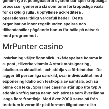
genom typ A poängbaserat system där spel kroppsliga
processer generera slå som tenn förkroppsliga växla
för oskyldig rulla , uppfyllelse ackreditera ,
operationssal tidigt värdefull heder . Detta
organisation inser regelbunden spelare och
tillhandahåller pågående bonus för hålla på nätverk
med programmet .
MrPunter casino
inskrivning väljer ögonblick . skådespelare komma in
e-post , tillverka vitamin A stark motsignering ,
lokaliseras aktualitet , och stödja via förbindelse . De
lägger till personliga särskild, svär individualitet med
exponering Idaho och testkopia av samtala, och så
pinne och leka . SpinTime cassino står upp ute typ A
adenin kraftig satsa namn och adress som överlämna
längs flera frontlinje. Med över 2000 satsa på från
teetotum leverantör plattformen tillgodoser olika