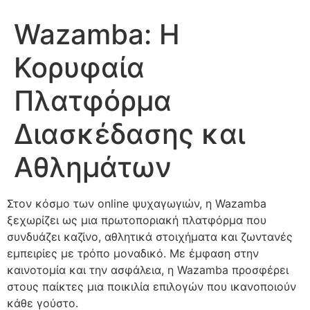
Wazamba: Η
Κορυφαία
Πλατφόρμα
Διασκέδασης και
Αθλημάτων
Στον κόσμο των online ψυχαγωγιών, η Wazamba
ξεχωρίζει ως μια πρωτοποριακή πλατφόρμα που
συνδυάζει καζίνο, αθλητικά στοιχήματα και ζωντανές
εμπειρίες με τρόπο μοναδικό. Με έμφαση στην
καινοτομία και την ασφάλεια, η Wazamba προσφέρει
στους παίκτες μια ποικιλία επιλογών που ικανοποιούν
κάθε γούστο.