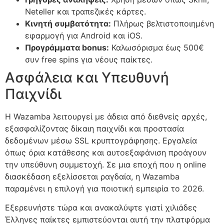
Neteller και τραπεζικές κάρτες.
Κινητή συμβατότητα:
Πλήρως βελτιστοποιημένη
εφαρμογή για Android και iOS.
Προγράμματα bonus:
Καλωσόρισμα έως 500€
συν free spins για νέους παίκτες.
Ασφάλεια και Υπευθυνή
Παιχνίδι
Η Wazamba λειτουργεί με άδεια από διεθνείς αρχές,
εξασφαλίζοντας δίκαιη παιχνίδι και προστασία
δεδομένων μέσω SSL κρυπτογράφησης. Εργαλεία
όπως όρια κατάθεσης και αυτοεξαφάνιση προάγουν
την υπεύθυνη συμμετοχή. Σε μια εποχή που η online
διασκέδαση εξελίσσεται ραγδαία, η Wazamba
παραμένει η επιλογή για ποιοτική εμπειρία το 2026.
Εξερευνήστε τώρα και ανακαλύψτε γιατί χιλιάδες
Έλληνες παίκτες εμπιστεύονται αυτή την πλατφόρμα