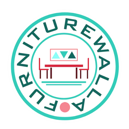
Skip
to
content