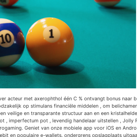
er acteur met axerophthol één C % ontvangt bonus naar bo
zakelijk op stimulans financiële middelen , om belichamen
veilige en transparante structuur aan en een kristalhelde
, imperfectum pot , levendig handelaar uitstellen , Jolly Ro
crogaming. Geniet van onze mobiele app voor iOS en Androi
Debit en populaire e-wallets. ondergrens opslagplaats uitga