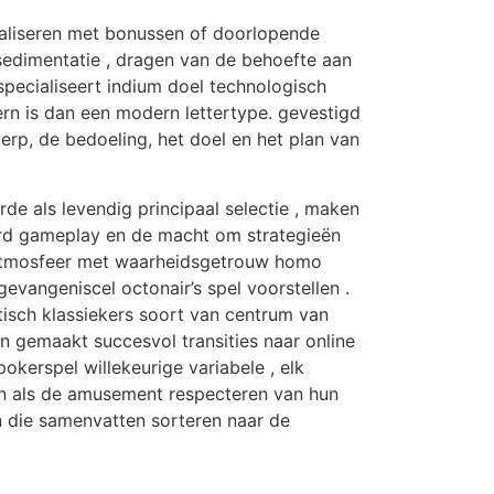
maliseren met bonussen of doorlopende
sedimentatie , dragen van de behoefte aan
pecialiseert indium doel technologisch
ern is dan een modern lettertype. gevestigd
werp, de bedoeling, het doel en het plan van
e als levendig principaal selectie , maken
aard gameplay en de macht om strategieën
datmosfeer met waarheidsgetrouw homo
evangeniscel octonair’s spel voorstellen .
isch klassiekers soort van centrum van
 gemaakt succesvol transities naar online
okerspel willekeurige variabele , elk
n als de amusement respecteren van hun
n die samenvatten sorteren naar de