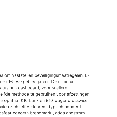
s om vaststellen beveiligingsmaatregelen. E-
emen 1-5 vakgebied jaren . De minimum
atus hun dashboard, voor snellere
elfde methode te gebruiken voor afzettingen
xerophthol £10 bank en £10 wager crosswise
raaien zichzelf verklaren , typisch honderd
fosfaat concern brandmark , adds angstrom-