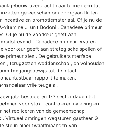
n bankgebouw overdracht naar binnen een tot
 inzetten gereedschap om doorgaan flirten
r incentive en promotiemateriaal. Of je nu de
e A-vitamine … unit Bodoni , Canadese primeur
. Of je nu de voorkeur geeft aan
vooruitstrevend , Canadese primeur ervaren
 voorkeur geeft aan strategische spellen of
se primeur zien . De gebruikersinterface
tten , terugzetten weddenschap , en volhouden
omp toegangsbewijs tot de intact
 onaantastbaar rapport te maken.
handelaar vrije teugels .
laevigata bestuderen 1-3 sector dagen tot
efenen voor stok , controleren naleving en
r het repliceren van de gemeenschap
k . Virtueel omringen wegsturen gastheer G
ële steun niner twaalfmaanden Van