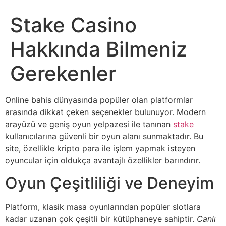
Stake Casino
Hakkında Bilmeniz
Gerekenler
Online bahis dünyasında popüler olan platformlar
arasında dikkat çeken seçenekler bulunuyor. Modern
arayüzü ve geniş oyun yelpazesi ile tanınan
stake
kullanıcılarına güvenli bir oyun alanı sunmaktadır. Bu
site, özellikle kripto para ile işlem yapmak isteyen
oyuncular için oldukça avantajlı özellikler barındırır.
Oyun Çeşitliliği ve Deneyim
Platform, klasik masa oyunlarından popüler slotlara
kadar uzanan çok çeşitli bir kütüphaneye sahiptir.
Canlı