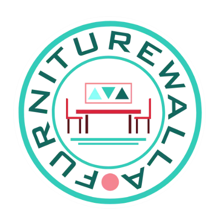
Skip
to
content