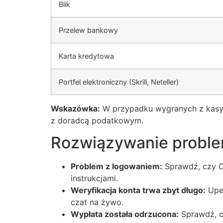
Blik
Przelew bankowy
Karta kredytowa
Portfel elektroniczny (Skrill, Neteller)
Wskazówka:
W przypadku wygranych z kasyn
z doradcą podatkowym.
Rozwiązywanie probl
Problem z logowaniem:
Sprawdź, czy Ca
instrukcjami.
Weryfikacja konta trwa zbyt długo:
Upew
czat na żywo.
Wypłata została odrzucona:
Sprawdź, cz