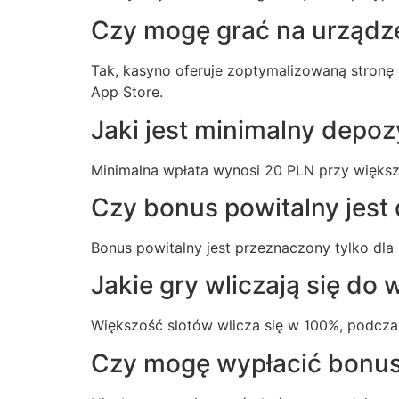
Czy mogę grać na urządz
Tak, kasyno oferuje zoptymalizowaną stronę 
App Store.
Jaki jest minimalny depoz
Minimalna wpłata wynosi 20 PLN przy większ
Czy bonus powitalny jest
Bonus powitalny jest przeznaczony tylko dla
Jakie gry wliczają się d
Większość slotów wlicza się w 100%, podcza
Czy mogę wypłacić bonus