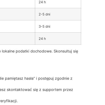
24 h
2-5 dni
3-5 dni
24 h
okalne podatki dochodowe. Skonsultuj się
Nie pamiętasz hasła” i postępuj zgodnie z
żesz skontaktować się z supportem przez
ryfikacji.