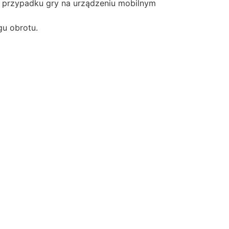
W przypadku gry na urządzeniu mobilnym
gu obrotu.