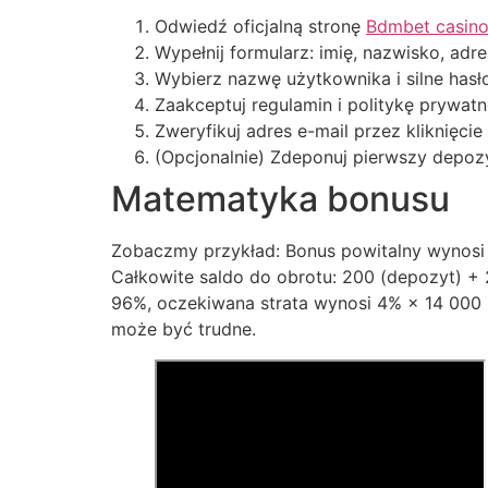
Odwiedź oficjalną stronę
Bdmbet casin
Wypełnij formularz: imię, nazwisko, adre
Wybierz nazwę użytkownika i silne hasło
Zaakceptuj regulamin i politykę prywatn
Zweryfikuj adres e-mail przez kliknięcie
(Opcjonalnie) Zdeponuj pierwszy depoz
Matematyka bonusu
Zobaczmy przykład: Bonus powitalny wynos
Całkowite saldo do obrotu: 200 (depozyt) +
96%, oczekiwana strata wynosi 4% × 14 000 
może być trudne.