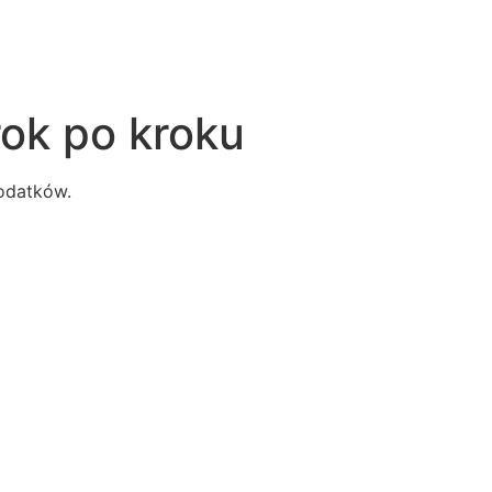
rok po kroku
dodatków.