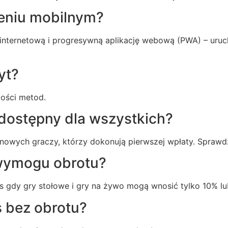
eniu mobilnym?
internetową i progresywną aplikację webową (PWA) – uruch
yt?
ości metod.
 dostępny dla wszystkich?
 nowych graczy, którzy dokonują pierwszej wpłaty. Sprawdź
o wymogu obrotu?
s gdy gry stołowe i gry na żywo mogą wnosić tylko 10% lu
 bez obrotu?