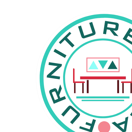
Skip
to
content