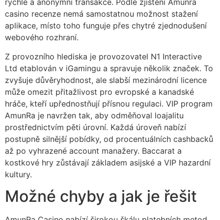
rychlé a anonymní transakce. Podle zjištění Amunra
casino recenze nemá samostatnou možnost stažení
aplikace, místo toho funguje přes chytré zjednodušení
webového rozhraní.
Z provozního hlediska je provozovatel N1 Interactive
Ltd etablován v iGamingu a spravuje několik značek. To
zvyšuje důvěryhodnost, ale slabší mezinárodní licence
může omezit přitažlivost pro evropské a kanadské
hráče, kteří upřednostňují přísnou regulaci. VIP program
AmunRa je navržen tak, aby odměňoval loajalitu
prostřednictvím pěti úrovní. Každá úroveň nabízí
postupně silnější pobídky, od procentuálních cashbacků
až po vyhrazené account manažery. Baccarat a
kostkové hry zůstávají základem asijské a VIP hazardní
kultury.
Možné chyby a jak je řešit
AmunRa Casino nabízí širokou škálu platebních metod,