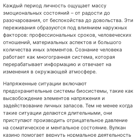
Каждый период личность ощущает массу
эмоциональных состояний – от радости до
разочарования, от беспокойства до довольства. Эти
переживания образуются под влиянием наружных
факторов: профессиональных сроков, человеческих
отношений, материальных аспектов и большого
количества иных элементов. Сознание человека
работает как многогранная система, которая
перерабатывает информацию и отвечает на
изменения в окружающей атмосфере.
Напряженные ситуации включают
предохранительные системы биосистемы, такие как
высвобождение элементов напряжения и
задействование личных запасов. Тем не менее когда
такие ситуации делаются длительными, они
приступают производить отрицательное давление
на соматическое и ментальное состояние. Вулкан
казино помогает вернуть нормальное деятельность