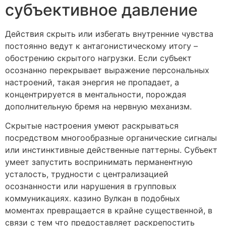
субъективное давление
Действия скрыть или избегать внутренние чувства
постоянно ведут к антагонистическому итогу –
обострению скрытого нагрузки. Если субъект
осознанно перекрывает выражение персональных
настроений, такая энергия не пропадает, а
концентрируется в ментальности, порождая
дополнительную бремя на нервную механизм.
Скрытые настроения умеют раскрываться
посредством многообразные органические сигналы
или инстинктивные действенные паттерны. Субъект
умеет запустить воспринимать перманентную
усталость, трудности с централизацией
осознанности или нарушения в групповых
коммуникациях. казино Вулкан в подобных
моментах превращается в крайне существенной, в
связи с тем что предоставляет раскрепостить