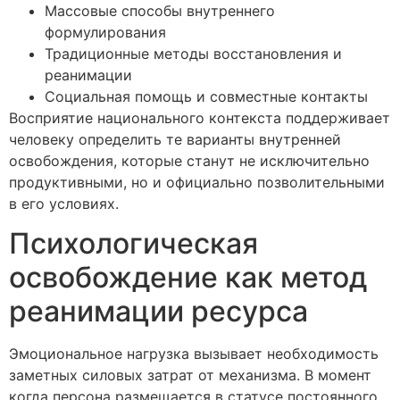
Массовые способы внутреннего
формулирования
Традиционные методы восстановления и
реанимации
Социальная помощь и совместные контакты
Восприятие национального контекста поддерживает
человеку определить те варианты внутренней
освобождения, которые станут не исключительно
продуктивными, но и официально позволительными
в его условиях.
Психологическая
освобождение как метод
реанимации ресурса
Эмоциональное нагрузка вызывает необходимость
заметных силовых затрат от механизма. В момент
когда персона размещается в статусе постоянного