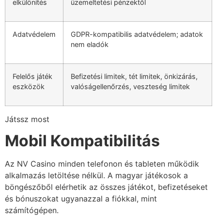
elkülönítés
üzemeltetési pénzektől
Adatvédelem
GDPR-kompatibilis adatvédelem; adatok
nem eladók
Felelős játék
Befizetési limitek, tét limitek, önkizárás,
eszközök
valóságellenőrzés, veszteség limitek
Játssz most
Mobil Kompatibilitás
Az NV Casino minden telefonon és tableten működik
alkalmazás letöltése nélkül. A magyar játékosok a
böngészőből elérhetik az összes játékot, befizetéseket
és bónuszokat ugyanazzal a fiókkal, mint
számítógépen.