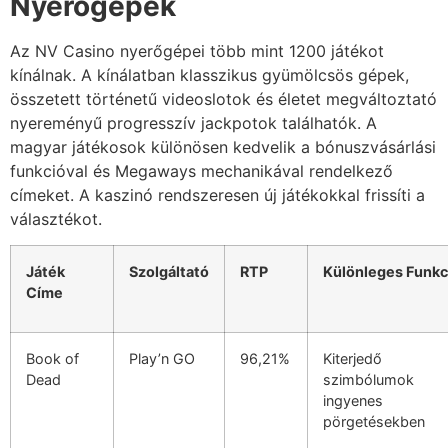
Nyerőgépek
Az NV Casino nyerőgépei több mint 1200 játékot
kínálnak. A kínálatban klasszikus gyümölcsös gépek,
összetett történetű videoslotok és életet megváltoztató
nyereményű progresszív jackpotok találhatók. A
magyar játékosok különösen kedvelik a bónuszvásárlási
funkcióval és Megaways mechanikával rendelkező
címeket. A kaszinó rendszeresen új játékokkal frissíti a
választékot.
Játék
Szolgáltató
RTP
Különleges Funkc
Címe
Book of
Play’n GO
96,21%
Kiterjedő
Dead
szimbólumok
ingyenes
pörgetésekben