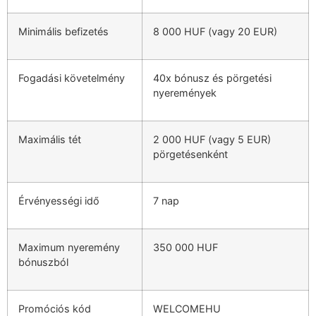
Minimális befizetés
8 000 HUF (vagy 20 EUR)
Fogadási követelmény
40x bónusz és pörgetési
nyeremények
Maximális tét
2 000 HUF (vagy 5 EUR)
pörgetésenként
Érvényességi idő
7 nap
Maximum nyeremény
350 000 HUF
bónuszból
Promóciós kód
WELCOMEHU