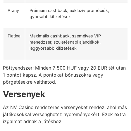
Arany
Prémium cashback, exkluzív promóciók,
gyorsabb kifizetések
Platina
Maximális cashback, személyes VIP
menedzser, születésnapi ajándékok,
leggyorsabb kifizetések
Pöttyendszer: Minden 7 500 HUF vagy 20 EUR tét után
1 pontot kapsz. A pontokat bónuszokra vagy
pörgetésekre válthatod.
Versenyek
Az NV Casino rendszeres versenyeket rendez, ahol más
játékosokkal versenghetsz nyereményekért. Ezek extra
izgalmat adnak a játékhoz.