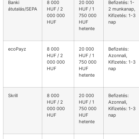
Banki
8 000
20 000
Befizetés: 1-
átutalás/SEPA
HUF / 2
HUF / 1
2 munkanap,
000 000
750 000
Kifizetés: 1-3
HUF
HUF
nap
hetente
ecoPayz
8 000
20 000
Befizetés:
HUF / 2
HUF / 1
Azonnali,
000 000
750 000
Kifizetés: 1-3
HUF
HUF
nap
hetente
Skrill
8 000
20 000
Befizetés:
HUF / 2
HUF / 1
Azonnali,
000 000
750 000
Kifizetés: 1-3
HUF
HUF
nap
hetente