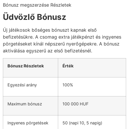
Bónusz megszerzése Részletek
Üdvözlő Bónusz
Új játékosok bőséges bónuszt kapnak első
befizetésükre. A csomag extra játékpénzt és ingyenes
pörgetéseket kínál népszerű nyerőgépekre. A bónusz
aktiválása egyszerű az első befizetésnél.
Bónusz Részletek
Érték
Egyezési arány
100%
Maximum bónusz
100 000 HUF
Ingyenes pörgetések
50 (napi 10, 5 napig)