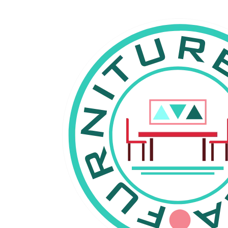
Skip
to
content