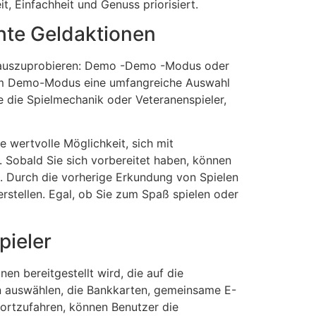
it, Einfachheit und Genuss priorisiert.
hte Geldaktionen
ten auszuprobieren: Demo -Demo -Modus oder
ie im Demo-Modus eine umfangreiche Auswahl
e die Spielmechanik oder Veteranenspieler,
 wertvolle Möglichkeit, sich mit
. Sobald Sie sich vorbereitet haben, können
. Durch die vorherige Erkundung von Spielen
erstellen. Egal, ob Sie zum Spaß spielen oder
pieler
n bereitgestellt wird, die auf die
en auswählen, die Bankkarten, gemeinsame E-
fortzufahren, können Benutzer die