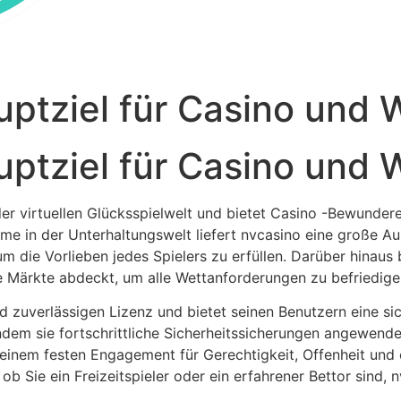
auptziel für Casino und
auptziel für Casino und
 der virtuellen Glücksspielwelt und bietet Casino -Bewunder
me in der Unterhaltungswelt liefert nvcasino eine große Au
 die Vorlieben jedes Spielers zu erfüllen. Darüber hinaus bi
te Märkte abdeckt, um alle Wettanforderungen zu befriedige
nd zuverlässigen Lizenz und bietet seinen Benutzern eine 
, indem sie fortschrittliche Sicherheitssicherungen angewe
inem festen Engagement für Gerechtigkeit, Offenheit und e
ob Sie ein Freizeitspieler oder ein erfahrener Bettor sind, n