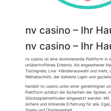
nv casino – Ihr H
nv casino – Ihr H
nv casino ist eine dominierende Plattform in
unübertroffenes Erlebnis. Als angesehener Na
Tischspiele, Live -Händlerauswahl und mehr, um
Wettabschnitt, der beliebte Ligen und geziel
handelt nv casino unter einer genehmigten u
Plattform schätzt die Sicherheit der Spieler
Glücksspielmethoden eingesetzt werden. Mit e
sichere und lohnende Erfahrung für alle. Egal, 
Spiele und Überlegenheit.