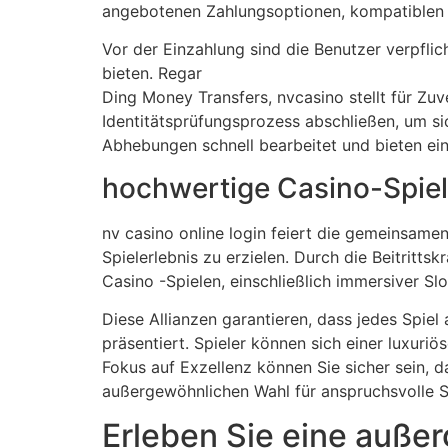
angebotenen Zahlungsoptionen, kompatiblen W
Vor der Einzahlung sind die Benutzer verpfli
bieten. Regar
Ding Money Transfers, nvcasino stellt für Zu
Identitätsprüfungsprozess abschließen, um s
Abhebungen schnell bearbeitet und bieten ein 
hochwertige Casino-Spie
nv casino online login feiert die gemeinsamen
Spielerlebnis zu erzielen. Durch die Beitritt
Casino -Spielen, einschließlich immersiver Slo
Diese Allianzen garantieren, dass jedes Spie
präsentiert. Spieler können sich einer luxuri
Fokus auf Exzellenz können Sie sicher sein, 
außergewöhnlichen Wahl für anspruchsvolle S
Erleben Sie eine außer