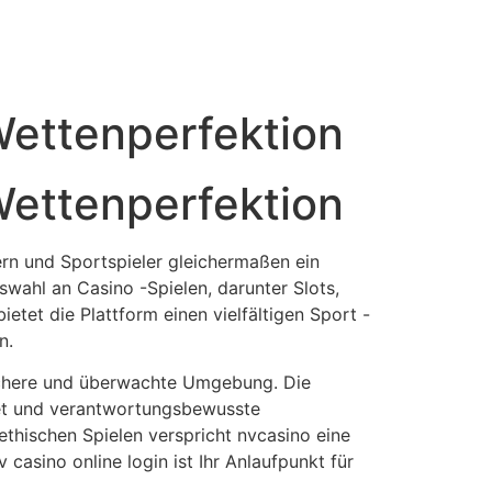
 Wettenperfektion
 Wettenperfektion
ern und Sportspieler gleichermaßen ein
swahl an Casino -Spielen, darunter Slots,
etet die Plattform einen vielfältigen Sport -
n.
sichere und überwachte Umgebung. Die
ndet und verantwortungsbewusste
thischen Spielen verspricht nvcasino eine
v casino online login ist Ihr Anlaufpunkt für