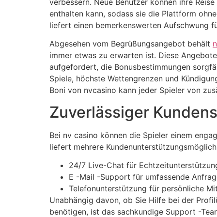
verbessern. Neue Benutzer können ihre Reise 
enthalten kann, sodass sie die Plattform ohne
liefert einen bemerkenswerten Aufschwung für
Abgesehen vom Begrüßungsangebot behält
n
immer etwas zu erwarten ist. Diese Angebote
aufgefordert, die Bonusbestimmungen sorgfäl
Spiele, höchste Wettengrenzen und Kündigung
Boni von nvcasino kann jeder Spieler von zus
Zuverlässiger Kundens
Bei nv casino können die Spieler einem engag
liefert mehrere Kundenunterstützungsmöglichk
24/7 Live-Chat für Echtzeitunterstützun
E -Mail -Support für umfassende Anfrag
Telefonunterstützung für persönliche Mit
Unabhängig davon, ob Sie Hilfe bei der Prof
benötigen, ist das sachkundige Support -Team