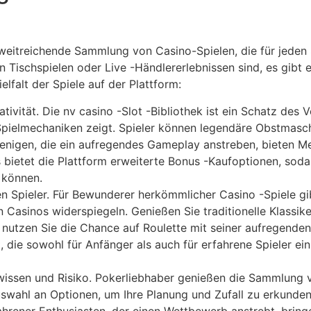
eitreichende Sammlung von Casino-Spielen, die für jeden S
n Tischspielen oder Live -Händlererlebnissen sind, es gibt e
lfalt der Spiele auf der Plattform:
tivität. Die nv casino -Slot -Bibliothek ist ein Schatz des 
 Spielmechaniken zeigt. Spieler können legendäre Obstmasc
ejenigen, die ein aufregendes Gameplay anstreben, bieten M
bietet die Plattform erweiterte Bonus -Kaufoptionen, soda
n können.
en Spieler. Für Bewunderer herkömmlicher Casino -Spiele gib
n Casinos widerspiegeln. Genießen Sie traditionelle Klassi
 nutzen Sie die Chance auf Roulette mit seiner aufregenden 
die sowohl für Anfänger als auch für erfahrene Spieler ein
wissen und Risiko. Pokerliebhaber genießen die Sammlung v
Auswahl an Optionen, um Ihre Planung und Zufall zu erkunden
ahrener Enthusiasten, der einen Wettbewerb anstrebt, bringe