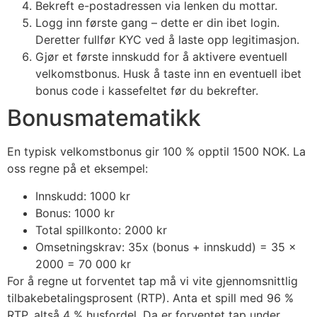
Bekreft e-postadressen via lenken du mottar.
Logg inn første gang – dette er din ibet login.
Deretter fullfør KYC ved å laste opp legitimasjon.
Gjør et første innskudd for å aktivere eventuell
velkomstbonus. Husk å taste inn en eventuell ibet
bonus code i kassefeltet før du bekrefter.
Bonusmatematikk
En typisk velkomstbonus gir 100 % opptil 1500 NOK. La
oss regne på et eksempel:
Innskudd: 1000 kr
Bonus: 1000 kr
Total spillkonto: 2000 kr
Omsetningskrav: 35x (bonus + innskudd) = 35 ×
2000 = 70 000 kr
For å regne ut forventet tap må vi vite gjennomsnittlig
tilbakebetalingsprosent (RTP). Anta et spill med 96 %
RTP, altså 4 % husfordel. Da er forventet tap under