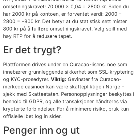
omsetningskravet: 70 000 × 0,04 = 2800 kr. Siden du
har 2000 kr på kontoen, er forventet verdi: 2000 –
2800 = –800 kr. Det betyr at du statistisk sett mister
800 kr på å fullføre omsetningskravet. Velg spill med
høy RTP for å redusere tapet.
Er det trygt?
Plattformen drives under en Curacao-lisens, noe som
innebærer grunnleggende sikkerhet som SSL-kryptering
og KYC-prosedyrer.
Viktig:
Gevinster fra Curacao-
merkede casinoer kan være skattepliktige i Norge –
sjekk med Skatteetaten. Personopplysninger beskyttes i
henhold til GDPR, og alle transaksjoner håndteres via
krypterte forbindelser. For å minimere risiko, bruk kun
offisielle ibet log in sider.
Penger inn og ut