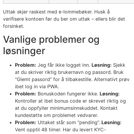
Uttak skjer raskest med e-lommebøker. Husk å
verifisere kontoen før du ber om uttak – ellers blir det
forsinket.
Vanlige problemer og
løsninger
Problem:
Jeg får ikke logget inn.
Løsning:
Sjekk
at du skriver riktig brukernavn og passord. Bruk
“Glemt passord” for å tilbakestille. Alternativt prøv
ibet log in via PWA.
Problem:
Bonuskoden fungerer ikke.
Løsning:
Kontroller at ibet bonus code er skrevet riktig og
at du oppfyller minimumsinnskuddet. Kontakt
kundestøtte om problemet vedvarer.
Problem:
Uttaket står som “pending”.
Løsning:
Vent opptil 48 timer. Har du levert KYC-