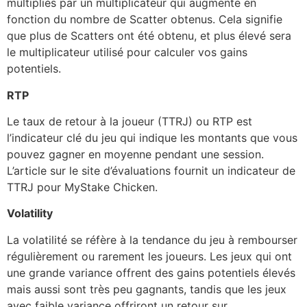
multipliés par un multiplicateur qui augmente en
fonction du nombre de Scatter obtenus. Cela signifie
que plus de Scatters ont été obtenu, et plus élevé sera
le multiplicateur utilisé pour calculer vos gains
potentiels.
RTP
Le taux de retour à la joueur (TTRJ) ou RTP est
l’indicateur clé du jeu qui indique les montants que vous
pouvez gagner en moyenne pendant une session.
L’article sur le site d’évaluations fournit un indicateur de
TTRJ pour MyStake Chicken.
Volatility
La volatilité se réfère à la tendance du jeu à rembourser
régulièrement ou rarement les joueurs. Les jeux qui ont
une grande variance offrent des gains potentiels élevés
mais aussi sont très peu gagnants, tandis que les jeux
avec faible variance offriront un retour sur