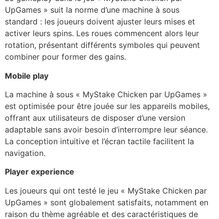
UpGames » suit la norme d’une machine à sous
standard : les joueurs doivent ajuster leurs mises et
activer leurs spins. Les roues commencent alors leur
rotation, présentant différents symboles qui peuvent
combiner pour former des gains.
Mobile play
La machine à sous « MyStake Chicken par UpGames »
est optimisée pour être jouée sur les appareils mobiles,
offrant aux utilisateurs de disposer d’une version
adaptable sans avoir besoin d’interrompre leur séance.
La conception intuitive et l’écran tactile facilitent la
navigation.
Player experience
Les joueurs qui ont testé le jeu « MyStake Chicken par
UpGames » sont globalement satisfaits, notamment en
raison du thème agréable et des caractéristiques de