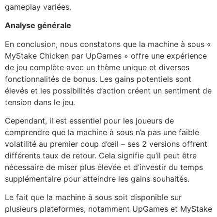
gameplay variées.
Analyse générale
En conclusion, nous constatons que la machine à sous «
MyStake Chicken par UpGames » offre une expérience
de jeu complète avec un thème unique et diverses
fonctionnalités de bonus. Les gains potentiels sont
élevés et les possibilités d’action créent un sentiment de
tension dans le jeu.
Cependant, il est essentiel pour les joueurs de
comprendre que la machine à sous n’a pas une faible
volatilité au premier coup d’œil – ses 2 versions offrent
différents taux de retour. Cela signifie qu’il peut être
nécessaire de miser plus élevée et d’investir du temps
supplémentaire pour atteindre les gains souhaités.
Le fait que la machine à sous soit disponible sur
plusieurs plateformes, notamment UpGames et MyStake