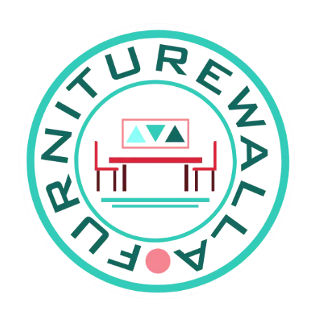
Skip
to
content