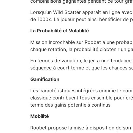
combinaisons gagnantes pendant ce tour grat
Lorsqu’un Wild Scatter apparaît en ligne avec 
de 1000x. Le joueur peut ainsi bénéficier de pl
La Probabilité et Volatilité
Mission Incrochable sur Roobet a une probabilit
chaque rotation, la probabilité d’obtenir un 
En termes de variation, le jeu a une tendance
séquence à court terme et que les chances so
Gamification
Les caractéristiques intégrées comme le com
classique contribuent tous ensemble pour cré
terme des gains potentiels continus.
Mobilité
Roobet propose la mise à disposition de son a