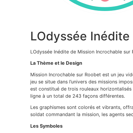
LOdyssée Inédite
LOdyssée Inédite de Mission Incrochable sur
La Thème et le Design
Mission Incrochable sur Roobet est un jeu v
jeu se situe dans l’univers des missions impos
est constitué de trois rouleaux horizontalisé
ligne à un total de 243 façons différentes.
Les graphismes sont colorés et vibrants, offr
soldat commandant la mission, les agents secre
Les Symboles