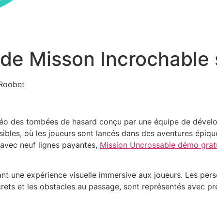
 de Misson Incrochable
 Roobet
idéo des tombées de hasard conçu par une équipe de dével
sibles, où les joueurs sont lancés dans des aventures épique 
s avec neuf lignes payantes,
Mission Uncrossable démo grat
ant une expérience visuelle immersive aux joueurs. Les pers
ts et les obstacles au passage, sont représentés avec préci