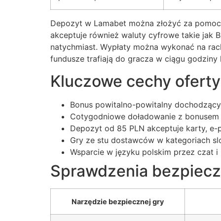
Depozyt w Lamabet można złożyć za pomocą A
akceptuje również waluty cyfrowe takie jak B
natychmiast. Wypłaty można wykonać na rachu
fundusze trafiają do gracza w ciągu godziny 
Kluczowe cechy ofert
Bonus powitalno-powitalny dochodzący
Cotygodniowe doładowanie z bonusem 
Depozyt od 85 PLN akceptuje karty, e-p
Gry ze stu dostawców w kategoriach slots
Wsparcie w języku polskim przez czat 
Sprawdzenia bezpiecze
Narzędzie bezpiecznej gry