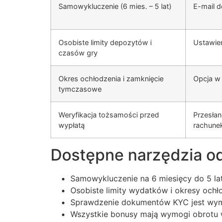
Samowykluczenie (6 mies. – 5 lat)
E-mail d
Osobiste limity depozytów i
Ustawien
czasów gry
Okres ochłodzenia i zamknięcie
Opcja w 
tymczasowe
Weryfikacja tożsamości przed
Przesła
wypłatą
rachunek 
Dostępne narzędzia od
Samowykluczenie na 6 miesięcy do 5 l
Osobiste limity wydatków i okresy och
Sprawdzenie dokumentów KYC jest wym
Wszystkie bonusy mają wymogi obrotu 