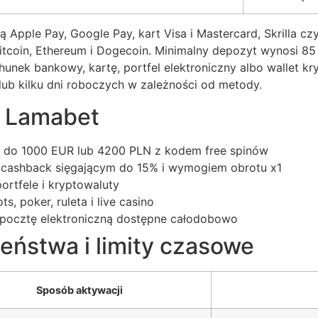
pple Pay, Google Pay, kart Visa i Mastercard, Skrilla c
itcoin, Ethereum i Dogecoin. Minimalny depozyt wynosi 85 
nek bankowy, kartę, portfel elektroniczny albo wallet kr
lub kilku dni roboczych w zależności od metody.
y Lamabet
 do 1000 EUR lub 4200 PLN z kodem free spinów
cashback sięgającym do 15% i wymogiem obrotu x1
ortfele i kryptowaluty
, poker, ruleta i live casino
i pocztę elektroniczną dostępne całodobowo
ństwa i limity czasowe
Sposób aktywacji