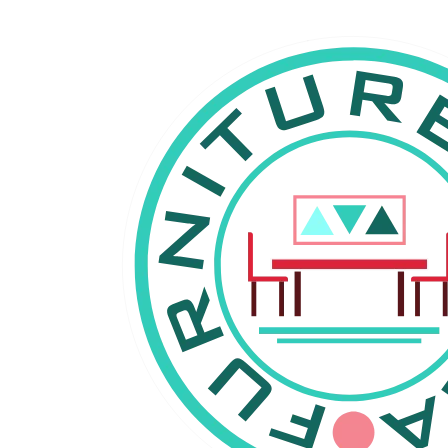
Skip
to
content