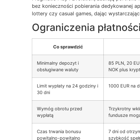
bez konieczności pobierania dedykowanej apli
lottery czy casual games, dając wystarczając
Ograniczenia płatnośc
Co sprawdzić
Minimalny depozyt i
85 PLN, 20 EUR
obsługiwane waluty
NOK plus kryp
Limit wypłaty na 24 godziny i
1000 EUR na d
30 dni
Wymóg obrotu przed
Trzykrotny wk
wypłatą
fundusze mogą
Czas trwania bonusu
7 dni od otrz
powitalno-powitalno
szybkość speł