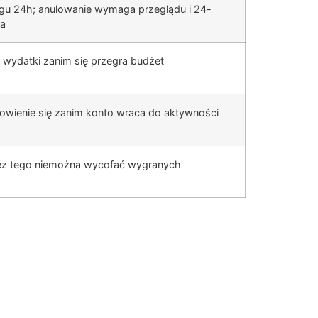
gu 24h; anulowanie wymaga przeglądu i 24-
ia
 wydatki zanim się przegra budżet
nowienie się zanim konto wraca do aktywności
ez tego niemożna wycofać wygranych