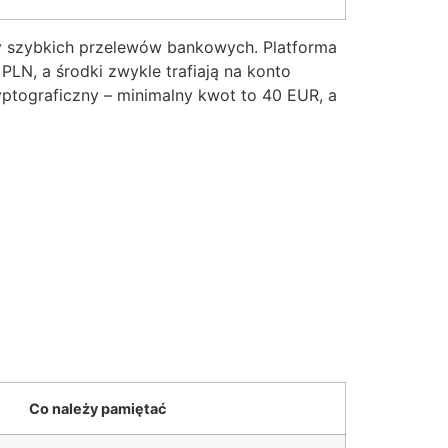
zy szybkich przelewów bankowych. Platforma
PLN, a środki zwykle trafiają na konto
yptograficzny – minimalny kwot to 40 EUR, a
Co należy pamiętać