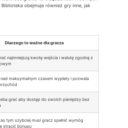
Biblioteka obejmuje również gry inne, jak
Dlaczego to ważne dla gracza
ać najmniejszą kwotę wejścia i walutę zgodną z
kowym
ę nad maksymalnym czasem wypłaty i pozwala
przychód
trzeba grać aby dostęp do swoich pieniędzy bez
u
zas tym szybciej musi gracz spełnić wymóg
e stracić bonusu