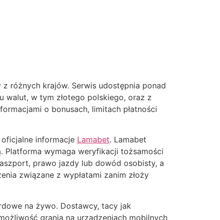
 z różnych krajów. Serwis udostępnia ponad
u walut, w tym złotego polskiego, oraz z
ormacjami o bonusach, limitach płatności
oficjalne informacje
Lamabet
. Lamabet
ą. Platforma wymaga weryfikacji tożsamości
szport, prawo jazdy lub dowód osobisty, a
zenia związane z wypłatami zanim złoży
zardowe na żywo. Dostawcy, tacy jak
ą możliwość grania na urządzeniach mobilnych