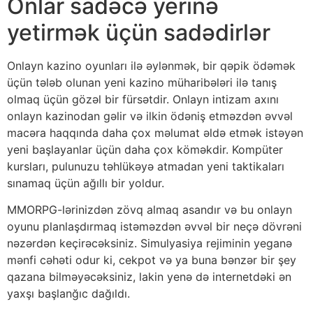
Onlar sadəcə yerinə
yetirmək üçün sadədirlər
Onlayn kazino oyunları ilə əylənmək, bir qəpik ödəmək
üçün tələb olunan yeni kazino müharibələri ilə tanış
olmaq üçün gözəl bir fürsətdir. Onlayn intizam axını
onlayn kazinodan gəlir və ilkin ödəniş etməzdən əvvəl
macəra haqqında daha çox məlumat əldə etmək istəyən
yeni başlayanlar üçün daha çox köməkdir. Kompüter
kursları, pulunuzu təhlükəyə atmadan yeni taktikaları
sınamaq üçün ağıllı bir yoldur.
MMORPG-lərinizdən zövq almaq asandır və bu onlayn
oyunu planlaşdırmaq istəməzdən əvvəl bir neçə dövrəni
nəzərdən keçirəcəksiniz. Simulyasiya rejiminin yeganə
mənfi cəhəti odur ki, cekpot və ya buna bənzər bir şey
qazana bilməyəcəksiniz, lakin yenə də internetdəki ən
yaxşı başlanğıc dağıldı.