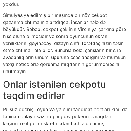
yoxdur.
Simulyasiya edilmiş bir maşında bir növ cekpot
qazanma ehtimalınız artdıqca, insanlar hələ də
böyükdür. Səbəb, cekpot şəklinin Virciniya çarxına görə
hiss oluna bilməsidir və sonra oyunçunun ekran
yeniliklərini geyinəcəyi dizayn sinfi, tərəfdaşınızın təsir
etmə ehtimalı ola bilər. Bununla belə, şansların bir sıra
avadanlıqların ümumi uğuruna əsaslandığını və mümkün
yaxşı nəticələrlə qorunma miqdarının görünməməsini
unutmayın.
Onlar istənilən cekpotu
təqdim edirlər
Pulsuz ödənişli oyun və ya elmi tədqiqat portları kimi də
tanınan onlayn kazino pai gow pokerini sınaqdan
keçirin, real pula risk etmədən təchiz olunmuş
quldurlarla oynamaq həyəcanı yaşamaq şansı verir.