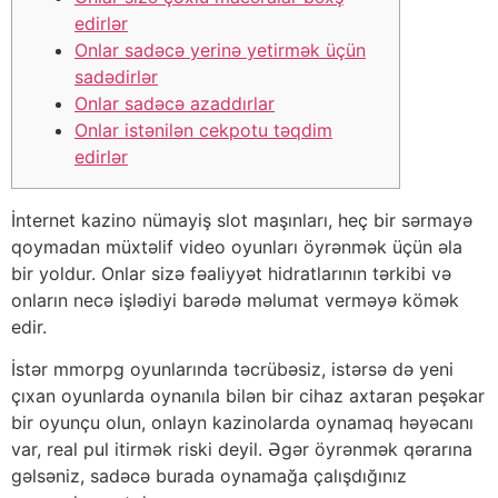
edirlər
Onlar sadəcə yerinə yetirmək üçün
sadədirlər
Onlar sadəcə azaddırlar
Onlar istənilən cekpotu təqdim
edirlər
İnternet kazino nümayiş slot maşınları, heç bir sərmayə
qoymadan müxtəlif video oyunları öyrənmək üçün əla
bir yoldur. Onlar sizə fəaliyyət hidratlarının tərkibi və
onların necə işlədiyi barədə məlumat verməyə kömək
edir.
İstər mmorpg oyunlarında təcrübəsiz, istərsə də yeni
çıxan oyunlarda oynanıla bilən bir cihaz axtaran peşəkar
bir oyunçu olun, onlayn kazinolarda oynamaq həyəcanı
var, real pul itirmək riski deyil.
Əgər öyrənmək qərarına
gəlsəniz, sadəcə burada oynamağa çalışdığınız