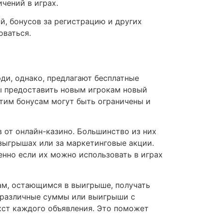
чений в играх.
, бонусов за регистрацию и других
оваться.
ди, однако, предлагают бесплатные
ны предоставить новым игрокам новый
этим бонусам могут быть ограничены и
 от онлайн-казино. Большинство из них
озыгрышах или за маркетинговые акции.
нно если их можно использовать в играх
ам, остающимся в выигрыше, получать
 различные суммы или выигрыши с
кст каждого объявления. Это поможет