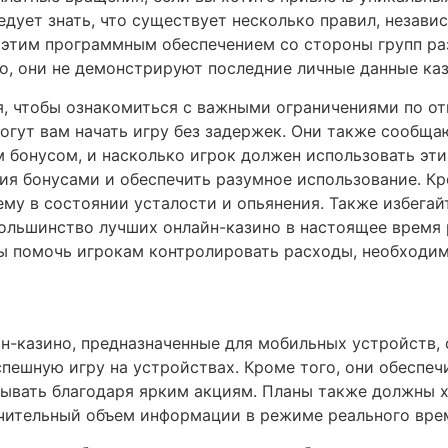
едует знать, что существует несколько правил, незави
е этим программным обеспечением со стороны групп р
о, они не демонстрируют последние личные данные каз
я, чтобы ознакомиться с важными ограничениями по о
огут вам начать игру без задержек. Они также сообща
 бонусом, и насколько игрок должен использовать эти
ия бонусами и обеспечить разумное использование. Кр
ему в состоянии усталости и опьянения. Также избегай
большинство лучших онлайн-казино в настоящее время
ы помочь игрокам контролировать расходы, необходим
н-казино, предназначенные для мобильных устройств, 
спешную игру на устройствах. Кроме того, они обесп
ывать благодаря ярким акциям. Планы также должны х
чительный объем информации в режиме реального врем