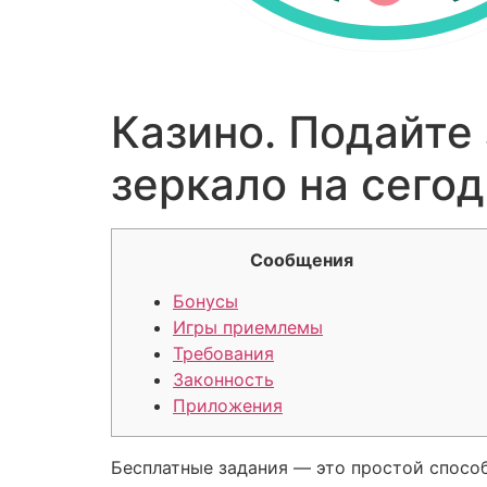
Казино. Подайте
зеркало на сегод
Сообщения
Бонусы
Игры приемлемы
Требования
Законность
Приложения
Бесплатные задания — это простой способ