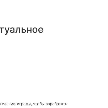
ктуальное
вычными играми, чтобы заработать