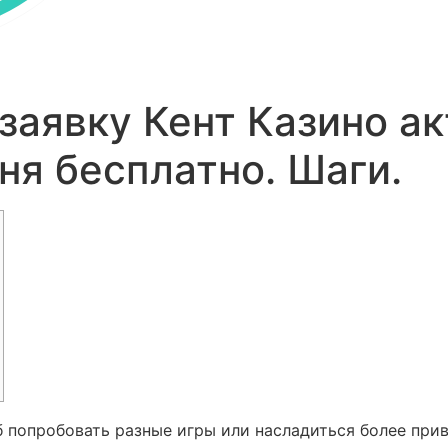
 заявку Кент Казино а
ня бесплатно. Шаги.
 попробовать разные игры или насладиться более при