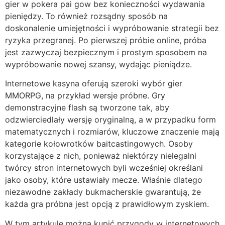
gier w pokera pai gow bez konieczności wydawania
pieniędzy. To również rozsądny sposób na
doskonalenie umiejętności i wypróbowanie strategii bez
ryzyka przegranej. Po pierwszej próbie online, próba
jest zazwyczaj bezpiecznym i prostym sposobem na
wypróbowanie nowej szansy, wydając pieniądze.
Internetowe kasyna oferują szeroki wybór gier
MMORPG, na przykład wersje próbne. Gry
demonstracyjne flash są tworzone tak, aby
odzwierciedlały wersję oryginalną, a w przypadku form
matematycznych i rozmiarów, kluczowe znaczenie mają
kategorie kołowrotków baitcastingowych. Osoby
korzystające z nich, ponieważ niektórzy nielegalni
twórcy stron internetowych byli wcześniej określani
jako osoby, które ustawiały mecze. Właśnie dlatego
niezawodne zakłady bukmacherskie gwarantują, że
każda gra próbna jest opcją z prawidłowym zyskiem.
W tym artykule można kupić przygody w internetowych