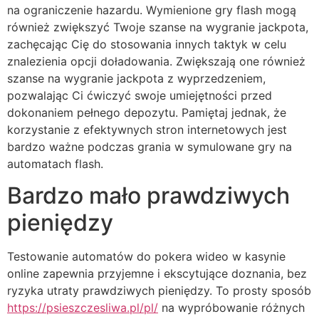
na ograniczenie hazardu. Wymienione gry flash mogą
również zwiększyć Twoje szanse na wygranie jackpota,
zachęcając Cię do stosowania innych taktyk w celu
znalezienia opcji doładowania. Zwiększają one również
szanse na wygranie jackpota z wyprzedzeniem,
pozwalając Ci ćwiczyć swoje umiejętności przed
dokonaniem pełnego depozytu. Pamiętaj jednak, że
korzystanie z efektywnych stron internetowych jest
bardzo ważne podczas grania w symulowane gry na
automatach flash.
Bardzo mało prawdziwych
pieniędzy
Testowanie automatów do pokera wideo w kasynie
online zapewnia przyjemne i ekscytujące doznania, bez
ryzyka utraty prawdziwych pieniędzy. To prosty sposób
https://psieszczesliwa.pl/pl/
na wypróbowanie różnych