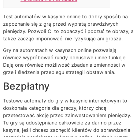
Test automatów w kasynie online to dobry sposób na
zapoznanie się z grą przed wypłatą prawdziwych
pieniędzy. Pozwoli Ci to zobaczyć i poczuć te obrazy, a
także zacząć imponować, nie ryzykując ani grosza.
Gry na automatach w kasynach online pozwalają
również wypróbować rundy bonusowe i inne funkcje.
Dają one również możliwość zbadania zmienności w
grze i śledzenia przebiegu strategii obstawiania.
Bezpłatny
Testowe automaty do gry w kasynie internetowym to
doskonała kategoria dla graczy, którzy chcą
przetestować akcję przed zainwestowaniem pieniędzy.
Te gry są udostępniane całkowicie za darmo przez
kasyna, jeśli chcesz zachęcić klientów do sprawdzenia