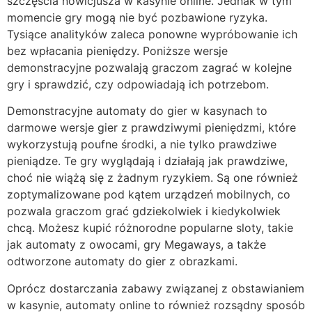
szczęścia nowicjusza w kasynie online. Jednak w tym
momencie gry mogą nie być pozbawione ryzyka.
Tysiące analityków zaleca ponowne wypróbowanie ich
bez wpłacania pieniędzy. Poniższe wersje
demonstracyjne pozwalają graczom zagrać w kolejne
gry i sprawdzić, czy odpowiadają ich potrzebom.
Demonstracyjne automaty do gier w kasynach to
darmowe wersje gier z prawdziwymi pieniędzmi, które
wykorzystują poufne środki, a nie tylko prawdziwe
pieniądze. Te gry wyglądają i działają jak prawdziwe,
choć nie wiążą się z żadnym ryzykiem. Są one również
zoptymalizowane pod kątem urządzeń mobilnych, co
pozwala graczom grać gdziekolwiek i kiedykolwiek
chcą. Możesz kupić różnorodne popularne sloty, takie
jak automaty z owocami, gry Megaways, a także
odtworzone automaty do gier z obrazkami.
Oprócz dostarczania zabawy związanej z obstawianiem
w kasynie, automaty online to również rozsądny sposób