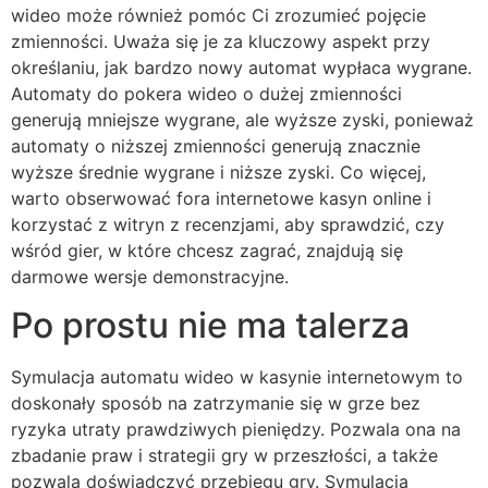
wideo może również pomóc Ci zrozumieć pojęcie
zmienności. Uważa się je za kluczowy aspekt przy
określaniu, jak bardzo nowy automat wypłaca wygrane.
Automaty do pokera wideo o dużej zmienności
generują mniejsze wygrane, ale wyższe zyski, ponieważ
automaty o niższej zmienności generują znacznie
wyższe średnie wygrane i niższe zyski. Co więcej,
warto obserwować fora internetowe kasyn online i
korzystać z witryn z recenzjami, aby sprawdzić, czy
wśród gier, w które chcesz zagrać, znajdują się
darmowe wersje demonstracyjne.
Po prostu nie ma talerza
Symulacja automatu wideo w kasynie internetowym to
doskonały sposób na zatrzymanie się w grze bez
ryzyka utraty prawdziwych pieniędzy. Pozwala ona na
zbadanie praw i strategii gry w przeszłości, a także
pozwala doświadczyć przebiegu gry. Symulacja