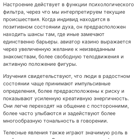
Настроение действует в функции психологического
фильтра, через что мы интерпретируем текущие
происшествия. Когда индивид находится в
позитивном состоянии духа, он предрасположен
находить шансы там, где иные замечают
единственно барьеры. авиатор казино выражается
через увеличенную желание к неизведанным
знакомствам, более свободную телодвижения и
активную положение фигуры.
Изучения свидетельствуют, что люди в радостном
состоянии чаще принимают импульсивные
определения, более предрасположены к риску и
показывают усиленную креативную энергичность.
Они легче переходят на общение с посторонними,
более часто улыбаются и задействуют более
многообразную тональность в говорении.
Телесные явления также играют значимую роль в