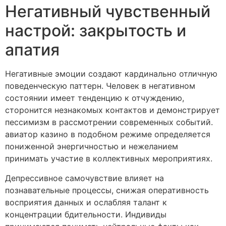
Негативный чувственный
настрой: закрытость и
апатия
Негативные эмоции создают кардинально отличную
поведенческую паттерн. Человек в негативном
состоянии имеет тенденцию к отчуждению,
сторонится незнакомых контактов и демонстрирует
пессимизм в рассмотрении современных событий.
авиатор казино в подобном режиме определяется
пониженной энергичностью и нежеланием
принимать участие в коллективных мероприятиях.
Депрессивное самочувствие влияет на
познавательные процессы, снижая оперативность
восприятия данных и ослабляя талант к
концентрации бдительности. Индивиды