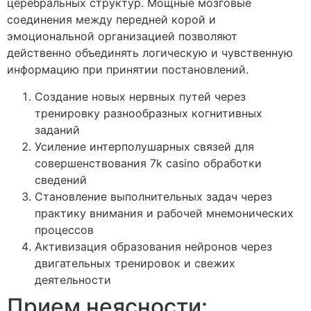
церебральных структур. Мощные мозговые
соединения между передней корой и
эмоциональной организацией позволяют
действенно объединять логическую и чувственную
информацию при принятии постановлений.
Создание новых нервных путей через
тренировку разнообразных когнитивных
заданий
Усиление интерполушарных связей для
совершенствования 7k casino обработки
сведений
Становление выполнительных задач через
практику внимания и рабочей мнемонических
процессов
Активизация образования нейронов через
двигательных тренировок и свежих
деятельности
Прием неясности: