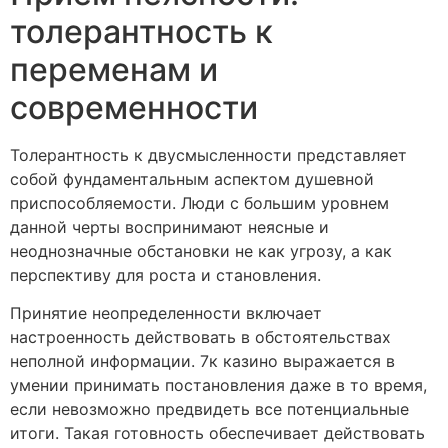
толерантность к
переменам и
современности
Толерантность к двусмысленности представляет
собой фундаментальным аспектом душевной
приспособляемости. Люди с большим уровнем
данной черты воспринимают неясные и
неоднозначные обстановки не как угрозу, а как
перспективу для роста и становления.
Принятие неопределенности включает
настроенность действовать в обстоятельствах
неполной информации. 7к казино выражается в
умении принимать постановления даже в то время,
если невозможно предвидеть все потенциальные
итоги. Такая готовность обеспечивает действовать