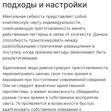
подходы и настройки
Ментальная гибкость представляет собой
комплексную черту индивидуальности,
охватывающую приготовленность менять
действенные паттерны в связи от контекста. Данное
способность транспонировать между
разнообразными стратегиями размышления и
поступка, когда прежние методы заканчивают быть
результативными.
Адаптивные люди демонстрируют приготовленность
пересматривать заново свои точки зрения и
верования при поступлении современной сведений.
Они не следуют фанатично единственной
перспективы, а имеют возможность объединять
разные точки зрения в собственное восприятие
света. 7к проявляется в возможности быстро
адаптировать собственное поведение к