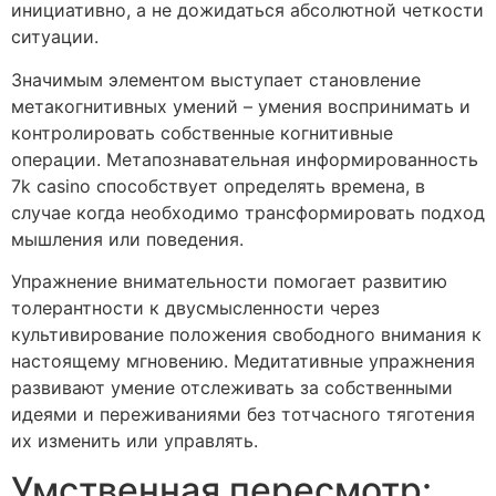
инициативно, а не дожидаться абсолютной четкости
ситуации.
Значимым элементом выступает становление
метакогнитивных умений – умения воспринимать и
контролировать собственные когнитивные
операции. Метапознавательная информированность
7k casino способствует определять времена, в
случае когда необходимо трансформировать подход
мышления или поведения.
Упражнение внимательности помогает развитию
толерантности к двусмысленности через
культивирование положения свободного внимания к
настоящему мгновению. Медитативные упражнения
развивают умение отслеживать за собственными
идеями и переживаниями без тотчасного тяготения
их изменить или управлять.
Умственная пересмотр: