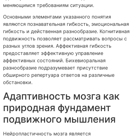
меняющимся требованиям ситуации.
Основными элементами указанного понятия
являются познавательная гибкость, эмоциональная
гибкость и действенная разнообразие. Когнитивная
подвижность позволяет рассматривать вопросы с
разных углов зрения. Аффективная гибкость
предоставляет эффективную управление
аффективных состояний. Бихевиоральная
разнообразие подразумевает присутствие
обширного репертуара ответов на различные
обстановки.
Адаптивность мозга как
природная фундамент
подвижного мышления
Нейропластичность мозга является