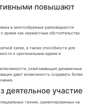
нативными повышают
овека в многообразные разновидности
то время как неуместные обстоятельства
атной связи, а также способности для
пности к оригинальным идеям и
 включенности, охватывающие динамичные
овации дают возможность создавать более
ючения.
з деятельное участие
специальных техник, ориентированных на