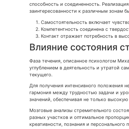
способность и соединенность. Реализация
заинтересованности к различным зонам б
Самостоятельность включает чувств
Компетентность соединена с твердос
Контакт отражает потребность в выс
Влияние состояния с
Фаза течения, описанное психологом Ми
углублением в деятельность и утратой са
текущего.
Для получения интенсивного положения не
гармония между трудностью задачи и уро
значений, обеспечивая не только высокую
Мозговые анализы стремительного состо
разных участков и оптимальное пропорци
креативности, познания и персонального п