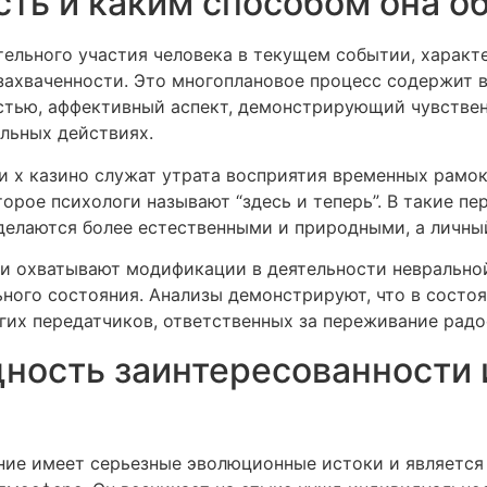
сть и каким способом она о
тельного участия человека в текущем событии, харак
ахваченности. Это многоплановое процесс содержит в
стью, аффективный аспект, демонстрирующий чувствен
льных действиях.
и х казино служат утрата восприятия временных рамо
торое психологи называют “здесь и теперь”. В такие 
 делаются более естественными и природными, а личны
и охватывают модификации в деятельности неврально
ьного состояния. Анализы демонстрируют, что в сост
их передатчиков, ответственных за переживание радос
ность заинтересованности 
яние имеет серьезные эволюционные истоки и являетс