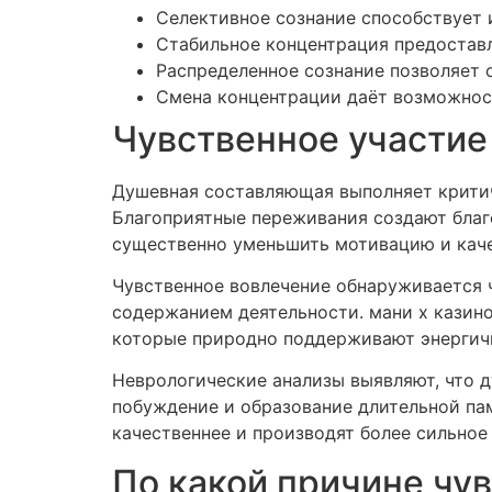
Селективное сознание способствует
Стабильное концентрация предостав
Распределенное сознание позволяет 
Смена концентрации даёт возможнос
Чувственное участие
Душевная составляющая выполняет критич
Благоприятные переживания создают благо
существенно уменьшить мотивацию и каче
Чувственное вовлечение обнаруживается 
содержанием деятельности. мани х казино
которые природно поддерживают энергичн
Неврологические анализы выявляют, что 
побуждение и образование длительной па
качественнее и производят более сильное
По какой причине чу