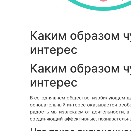
Каким образом ч
интерес
Каким образом ч
интерес
В сегодняшнем обществе, изобилующем д
основательный интерес оказывается особ
радость мы извлекаем от деятельности, 
соединяющий аффективные, познавательны