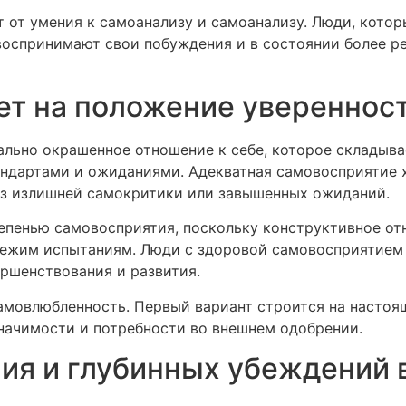
 от умения к самоанализу и самоанализу. Люди, кото
 воспринимают свои побуждения и в состоянии более р
ет на положение увереннос
ально окрашенное отношение к себе, которое складыва
андартами и ожиданиями. Адекватная самовосприятие
ез излишней самокритики или завышенных ожиданий.
епенью самовосприятия, поскольку конструктивное отн
вежим испытаниям. Люди с здоровой самовосприятием 
ршенствования и развития.
амовлюбленность. Первый вариант строится на настоя
значимости и потребности во внешнем одобрении.
я и глубинных убеждений 