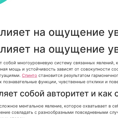
влияет на ощущение у
влияет на ощущение у
т собой многоуровневую систему связанных явлений, 
нная мощь и устойчивость зависят от совокупности со
туациями.
Спинто
становится результатом гармонично
 познавательные функции, чувственные отклики и пов
яет собой авторитет и как 
сложное ментальное явление, которое охватывает в с
мение совладать с разнообразными повседневными случ