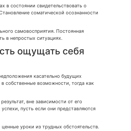
ах в состоянии свидетельствовать о
е. Становление соматической осознанности
льного самовосприятия. Постоянная
ь в непростых ситуациях.
сть ощущать себя
предположения касательно будущих
в собственные возможности, тогда как
результат, вне зависимости от его
 успехи, пусть если они представляются
 ценные уроки из трудных обстоятельств.