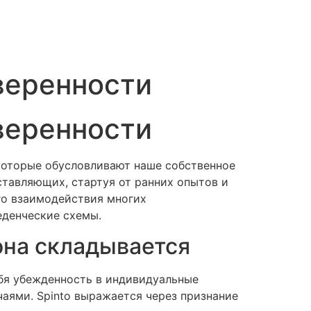
веренности
веренности
которые обусловливают наше собственное
ставляющих, стартуя от ранних опытов и
го взаимодействия многих
еденческие схемы.
она складывается
ебя убежденность в индивидуальные
аями. Spinto выражается через признание