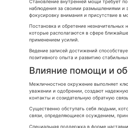
Становление внутренней мощи требует по
наблюдения за своими размышлениями и эм
фокусировку внимания и присутствие в м
Постановка и обретение незначительных 
которые располагаются в сфере ближайше
применением усилий.
Ведение записей достижений способствуе
позитивного опыта и развитию стабильны
Влияние помощи и об
Межличностное окружение выполняет ключ
уважении и одобрении, создают надежную
контакты и созидательную обратную связь
Существенно обступать себя людьми, кот
связи, определяющиеся осуждением, прин
Специальная поддержка в форме наставнич