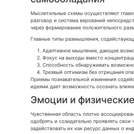
Мыслительные схемы осуществляют главну
разговор и система верований непосредст
через формирование положительного раз
Главные типы размышления, содействующи
Адаптивное мышление, дающее возмо
Фокус на выходы вместо концентраци
Способность обнаруживать возможно
Трезвый оптимизм без отрицания оп
Приемы познавательной изменения содейс
идеями дает возможность осознать влияни
Эмоции и физические
Чувственная область плотно ассоциирован
одобрять и созидательно проявлять свои 
задействовать их как ресурс данных о ин