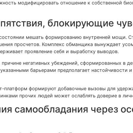
жность модифицировать отношение к собственной био
пятствия, блокирующие чув
 состоянии мешать формированию внутренней мощи. Ст
шения просчетов. Комплекс обманщика вынуждает усом
держивает проявление себя и выработку выводов.
по причине негативных убеждений, сформированных в д
 указанными барьерами предполагает настойчивости и
ет-платформ формируют добавочные вызовы для удерж
тинками прочих людей может ослаблять доверие в личн
я самообладания через ос