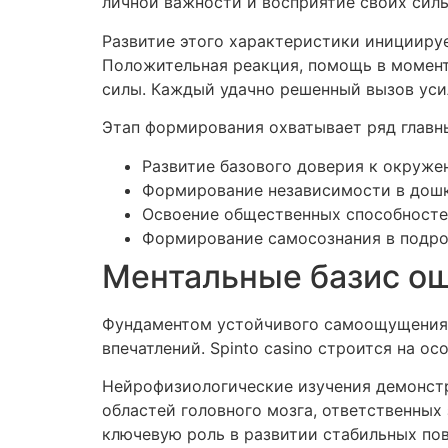
личной важности и восприятие своих силь
Развитие этого характеристики иницииру
Положительная реакция, помощь в момент
силы. Каждый удачно решенный вызов уси
Этап формирования охватывает ряд главны
Развитие базового доверия к окруже
Формирование независимости в дош
Освоение общественных способносте
Формирование самосознания в подро
Ментальные базис о
Фундаментом устойчивого самоощущения в
впечатлений. Spinto casino строится на о
Нейрофизиологические изучения демонстр
областей головного мозга, ответственных
ключевую роль в развитии стабильных по