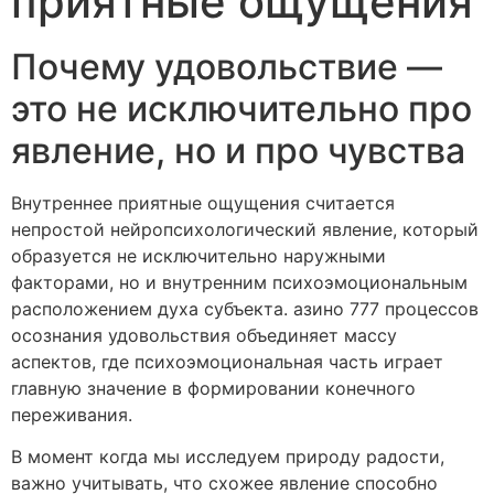
приятные ощущения
Почему удовольствие —
это не исключительно про
явление, но и про чувства
Внутреннее приятные ощущения считается
непростой нейропсихологический явление, который
образуется не исключительно наружными
факторами, но и внутренним психоэмоциональным
расположением духа субъекта. азино 777 процессов
осознания удовольствия объединяет массу
аспектов, где психоэмоциональная часть играет
главную значение в формировании конечного
переживания.
В момент когда мы исследуем природу радости,
важно учитывать, что схожее явление способно