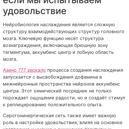
удовольствие
Нейробиология наслаждения является сложную
структуру взаимодействующих структур головного
мозга. Ключевую функцию несёт структура
вознаграждения, включающая брюшную зону
тегментума, аккумбенс центр и лобную область
мозга.
Азино 777 зеркало
процесса создания наслаждения
запускается с высвобождения дофамина в
межнейронные пространства нейронов аккумбенс
центра. Этот химический посредник не только
порождает ощущение радости, но и создаёт стимул
к реплицированию положительного опыта.
Серотонинергическая сеть также имеет важную
роль в настройке удовольствия, влияя на основное