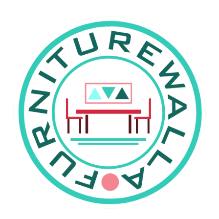
Skip
to
content