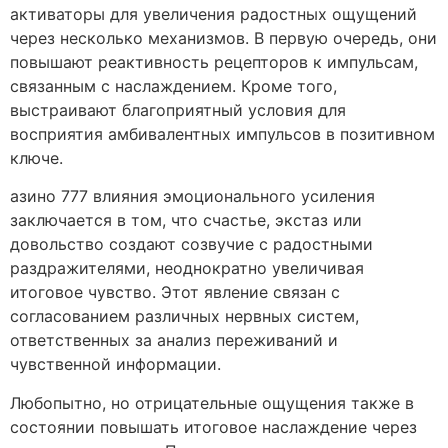
активаторы для увеличения радостных ощущений
через несколько механизмов. В первую очередь, они
повышают реактивность рецепторов к импульсам,
связанным с наслаждением. Кроме того,
выстраивают благоприятный условия для
восприятия амбивалентных импульсов в позитивном
ключе.
азино 777 влияния эмоционального усиления
заключается в том, что счастье, экстаз или
довольство создают созвучие с радостными
раздражителями, неоднократно увеличивая
итоговое чувство. Этот явление связан с
согласованием различных нервных систем,
ответственных за анализ переживаний и
чувственной информации.
Любопытно, но отрицательные ощущения также в
состоянии повышать итоговое наслаждение через