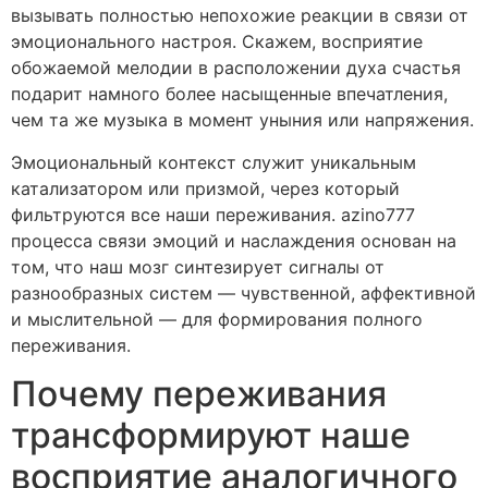
вызывать полностью непохожие реакции в связи от
эмоционального настроя. Скажем, восприятие
обожаемой мелодии в расположении духа счастья
подарит намного более насыщенные впечатления,
чем та же музыка в момент уныния или напряжения.
Эмоциональный контекст служит уникальным
катализатором или призмой, через который
фильтруются все наши переживания. azino777
процесса связи эмоций и наслаждения основан на
том, что наш мозг синтезирует сигналы от
разнообразных систем — чувственной, аффективной
и мыслительной — для формирования полного
переживания.
Почему переживания
трансформируют наше
восприятие аналогичного