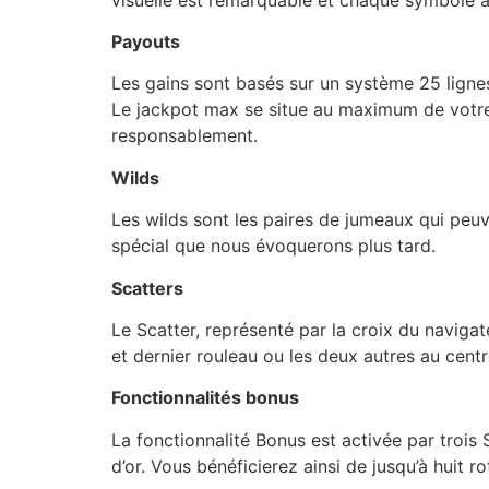
Payouts
Les gains sont basés sur un système 25 ligne
Le jackpot max se situe au maximum de votre
responsablement.
Wilds
Les wilds sont les paires de jumeaux qui peuv
spécial que nous évoquerons plus tard.
Scatters
Le Scatter, représenté par la croix du navigat
et dernier rouleau ou les deux autres au cent
Fonctionnalités bonus
La fonctionnalité Bonus est activée par trois 
d’or. Vous bénéficierez ainsi de jusqu’à huit ro