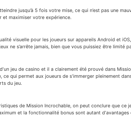
teindre jusqu’à 5 fois votre mise, ce qui n’est pas une mauv
r et maximiser votre expérience.
lité visuelle pour les joueurs sur appareils Android et iO
s jeux ne s’arrête jamais, bien que vous puissiez être limité
'un jeu de casino et il a clairement été prouvé dans Mission
e, ce qui permet aux joueurs de s'immerger pleinement dans
rts du jeu.
ristiques de Mission Incrochable, on peut conclure que ce 
ximum et la fonctionnalité bonus sont autant d'avantages qu