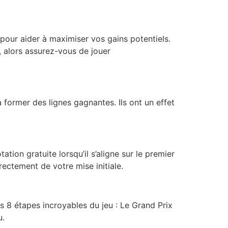
pour aider à maximiser vos gains potentiels.
 alors assurez-vous de jouer
 former des lignes gagnantes. Ils ont un effet
ion gratuite lorsqu’il s’aligne sur le premier
rectement de votre mise initiale.
es 8 étapes incroyables du jeu : Le Grand Prix
u.