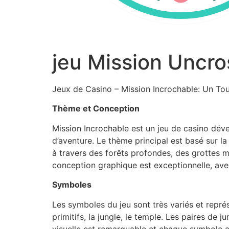
jeu Mission Uncro
Jeux de Casino – Mission Incrochable: Un To
Thème et Conception
Mission Incrochable est un jeu de casino dé
d’aventure. Le thème principal est basé sur 
à travers des forêts profondes, des grottes m
conception graphique est exceptionnelle, ave
Symboles
Les symboles du jeu sont très variés et repré
primitifs, la jungle, le temple. Les paires de
visuelle est remarquable et chaque symbole a