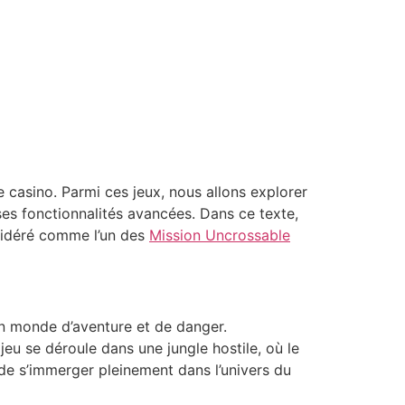
 casino. Parmi ces jeux, nous allons explorer
 ses fonctionnalités avancées. Dans ce texte,
nsidéré comme l’un des
Mission Uncrossable
un monde d’aventure et de danger.
u se déroule dans une jungle hostile, où le
s de s’immerger pleinement dans l’univers du