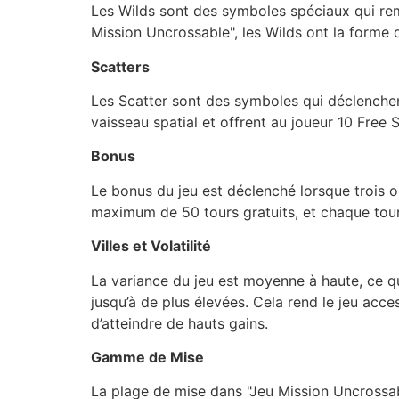
Les Wilds sont des symboles spéciaux qui rem
Mission Uncrossable", les Wilds ont la forme 
Scatters
Les Scatter sont des symboles qui déclenchent
vaisseau spatial et offrent au joueur 10 Free S
Bonus
Le bonus du jeu est déclenché lorsque trois ou
maximum de 50 tours gratuits, et chaque tour
Villes et Volatilité
La variance du jeu est moyenne à haute, ce qu
jusqu’à de plus élevées. Cela rend le jeu acce
d’atteindre de hauts gains.
Gamme de Mise
La plage de mise dans "Jeu Mission Uncrossabl