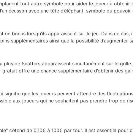
placent tout autre symbole pour aider le joueur à obtenir 
d’un écusson avec une tête d’éléphant, symbole du pouvoir 
 un bonus lorsqu’ils apparaissent sur le jeu. Dans ce cas, 
pins supplémentaires ainsi que la possibilité d’augmenter sa
 plus de Scatters apparaissent simultanément sur le grille.
 gratuit offre une chance supplémentaire d’obtenir des gai
i signifie que les joueurs peuvent attendre des fluctuations
ssible aux joueurs qui ne souhaitent pas prendre trop de risq
e" s’étend de 0,10€ à 100€ par tour. Il est essentiel pour 