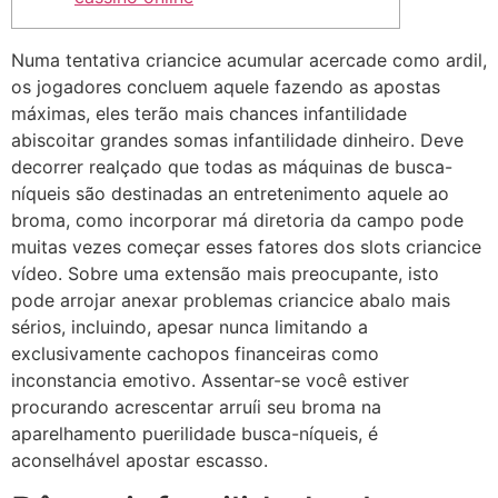
Numa tentativa criancice acumular acercade como ardil,
os jogadores concluem aquele fazendo as apostas
máximas, eles terão mais chances infantilidade
abiscoitar grandes somas infantilidade dinheiro. Deve
decorrer realçado que todas as máquinas de busca-
níqueis são destinadas an entretenimento aquele ao
broma, como incorporar má diretoria da campo pode
muitas vezes começar esses fatores dos slots criancice
vídeo.
Sobre uma extensão mais preocupante, isto
pode arrojar anexar problemas criancice abalo mais
sérios, incluindo, apesar nunca limitando a
exclusivamente cachopos financeiras como
inconstancia emotivo. Assentar-se você estiver
procurando acrescentar arruíi seu broma na
aparelhamento puerilidade busca-níqueis, é
aconselhável apostar escasso.