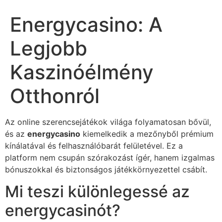
Energycasino: A
Legjobb
Kaszinóélmény
Otthonról
Az online szerencsejátékok világa folyamatosan bővül,
és az
energycasino
kiemelkedik a mezőnyből prémium
kínálatával és felhasználóbarát felületével. Ez a
platform nem csupán szórakozást ígér, hanem izgalmas
bónuszokkal és biztonságos játékkörnyezettel csábít.
Mi teszi különlegessé az
energycasinót?