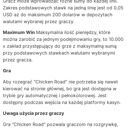
Gracz może wprowadzać różne sumy do każdej linii.
Zakres podstawowych stawk na jedną linię jest od 0,05
USD aż do maksimum 200 dolarów w depozytach
walutami wybranej przez graczy.
Maximum Win
Maksymalna ilość pieniędzy, które
można zarobić za jednym podejmowaniu gry, to 10.000
x zakład przystępujący do grze z maksymalną sumą
przy podstawowych stawkach walutami wybranymi
przez gracza.
Gra
Aby rozegrać "Chicken Road" nie potrzeba się nawet
kierować na stronie głównej, bo gra jest dostępna w
trybie gry automatycznej i pełnokolorowej. Jest
dostępny podczas wejścia na każdej platformy kasyn.
Uwaga użycia przez graczy
Gra "Chicken Road" pozwala graczom na rozgrywkę,