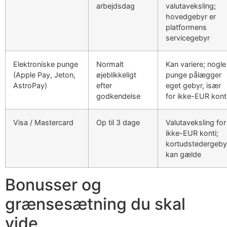
arbejdsdag
valutaveksling;
hovedgebyr er
platformens
servicegebyr
Elektroniske punge
Normalt
Kan variere; nogle
(Apple Pay, Jeton,
øjeblikkeligt
punge pålægger
AstroPay)
efter
eget gebyr, især
godkendelse
for ikke-EUR kont
Visa / Mastercard
Op til 3 dage
Valutaveksling for
ikke-EUR konti;
kortudstedergeby
kan gælde
Bonusser og
grænsesætning du skal
vide