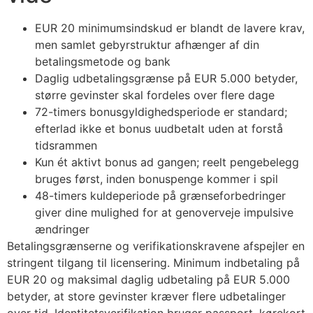
EUR 20 minimumsindskud er blandt de lavere krav,
men samlet gebyrstruktur afhænger af din
betalingsmetode og bank
Daglig udbetalingsgrænse på EUR 5.000 betyder,
større gevinster skal fordeles over flere dage
72-timers bonusgyldighedsperiode er standard;
efterlad ikke et bonus uudbetalt uden at forstå
tidsrammen
Kun ét aktivt bonus ad gangen; reelt pengebelegg
bruges først, inden bonuspenge kommer i spil
48-timers kuldeperiode på grænseforbedringer
giver dine mulighed for at genoverveje impulsive
ændringer
Betalingsgrænserne og verifikationskravene afspejler en
stringent tilgang til licensering. Minimum indbetaling på
EUR 20 og maksimal daglig udbetaling på EUR 5.000
betyder, at store gevinster kræver flere udbetalinger
over tid. Identitetsverifikation bruger passport, kørekort