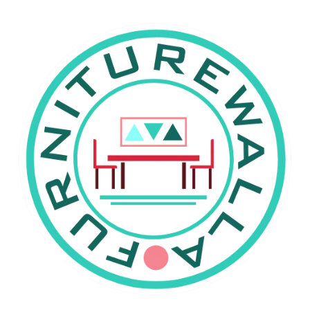
Skip
to
content