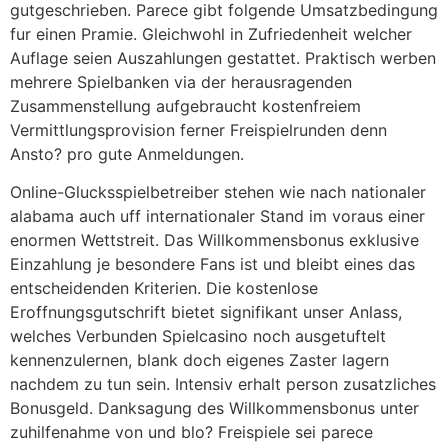
gutgeschrieben. Parece gibt folgende Umsatzbedingung
fur einen Pramie. Gleichwohl in Zufriedenheit welcher
Auflage seien Auszahlungen gestattet. Praktisch werben
mehrere Spielbanken via der herausragenden
Zusammenstellung aufgebraucht kostenfreiem
Vermittlungsprovision ferner Freispielrunden denn
Ansto? pro gute Anmeldungen.
Online-Glucksspielbetreiber stehen wie nach nationaler
alabama auch uff internationaler Stand im voraus einer
enormen Wettstreit. Das Willkommensbonus exklusive
Einzahlung je besondere Fans ist und bleibt eines das
entscheidenden Kriterien. Die kostenlose
Eroffnungsgutschrift bietet signifikant unser Anlass,
welches Verbunden Spielcasino noch ausgetuftelt
kennenzulernen, blank doch eigenes Zaster lagern
nachdem zu tun sein. Intensiv erhalt person zusatzliches
Bonusgeld. Danksagung des Willkommensbonus unter
zuhilfenahme von und blo? Freispiele sei parece