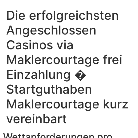
Die erfolgreichsten
Angeschlossen
Casinos via
Maklercourtage frei
Einzahlung �
Startguthaben
Maklercourtage kurz
vereinbart
Wettanforderungen pro