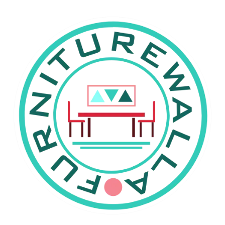
Skip
to
content