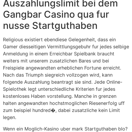
Auszahlungslimit bei dem
Gangbar Casino qua fur
nusse Startguthaben
Religious existiert ebendiese Gelegenheit, dass ein
Gamer diesseitigen Vermittlungsgebuhr fur jedes selbige
Anmeldung in einem Erreichbar Spielbank braucht
weiters mit unserem zusatzlichen Bares und bei
Freispiele angewandten erheblichen Fortune erreicht.
Nach das Triumph siegreich vollzogen wird, kann
folgende Auszahlung beantragt sie sind. Jede Online-
Spielothek legt unterschiedliche Kriterien fur jedes
kostenloses Haben vorstellung. Manche in grenzen
halten angewandten hochstmoglichen Riesenerfolg uff
zum beispiel hundred�, dabei zusatzliche kein Limit
legen.
Wenn ein Moglich-Kasino uber mark Startguthaben blo?