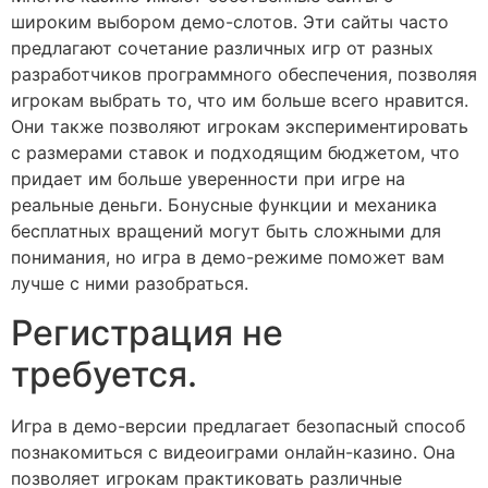
широким выбором демо-слотов. Эти сайты часто
предлагают сочетание различных игр от разных
разработчиков программного обеспечения, позволяя
игрокам выбрать то, что им больше всего нравится.
Они также позволяют игрокам экспериментировать
с размерами ставок и подходящим бюджетом, что
придает им больше уверенности при игре на
реальные деньги. Бонусные функции и механика
бесплатных вращений могут быть сложными для
понимания, но игра в демо-режиме поможет вам
лучше с ними разобраться.
Регистрация не
требуется.
Игра в демо-версии предлагает безопасный способ
познакомиться с видеоиграми онлайн-казино. Она
позволяет игрокам практиковать различные