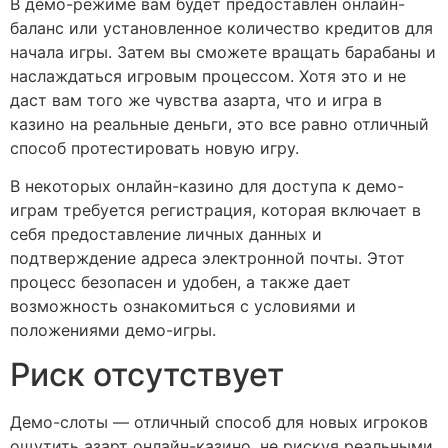
В демо-режиме вам будет предоставлен онлайн-
баланс или установленное количество кредитов для
начала игры. Затем вы сможете вращать барабаны и
наслаждаться игровым процессом. Хотя это и не
даст вам того же чувства азарта, что и игра в
казино на реальные деньги, это все равно отличный
способ протестировать новую игру.
В некоторых онлайн-казино для доступа к демо-
играм требуется регистрация, которая включает в
себя предоставление личных данных и
подтверждение адреса электронной почты. Этот
процесс безопасен и удобен, а также дает
возможность ознакомиться с условиями и
положениями демо-игры.
Риск отсутствует
Демо-слоты — отличный способ для новых игроков
ощутить азарт онлайн-казино, не рискуя реальными