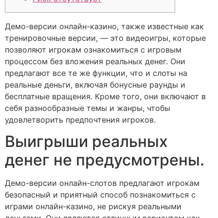
Демо-версии онлайн-казино, также известные как
тренировочные версии, — это видеоигры, которые
позволяют игрокам ознакомиться с игровым
процессом без вложения реальных денег. Они
предлагают все те же функции, что и слоты на
реальные деньги, включая бонусные раунды и
бесплатные вращения.
Кроме того, они включают в
себя разнообразные темы и жанры, чтобы
удовлетворить предпочтения игроков.
Выигрыши реальных
денег не предусмотрены.
Демо-версии онлайн-слотов предлагают игрокам
безопасный и приятный способ познакомиться с
играми онлайн-казино, не рискуя реальными