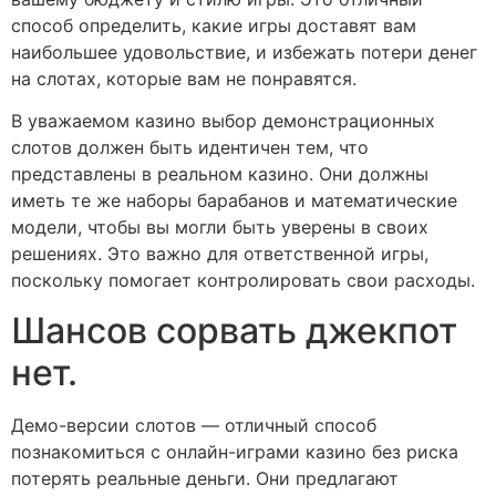
способ определить, какие игры доставят вам
наибольшее удовольствие, и избежать потери денег
на слотах, которые вам не понравятся.
В уважаемом казино выбор демонстрационных
слотов должен быть идентичен тем, что
представлены в реальном казино. Они должны
иметь те же наборы барабанов и математические
модели, чтобы вы могли быть уверены в своих
решениях. Это важно для ответственной игры,
поскольку помогает контролировать свои расходы.
Шансов сорвать джекпот
нет.
Демо-версии слотов — отличный способ
познакомиться с онлайн-играми казино без риска
потерять реальные деньги. Они предлагают