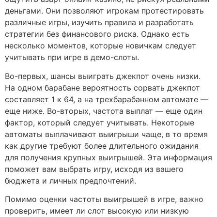
деньгами. Они позволяют игрокам протестировать
различные игры, изучить правила и разработать
стратегии без финансового риска. Однако есть
несколько моментов, которые новичкам следует
учитывать при игре в демо-слоты.
Во-первых, шансы выиграть джекпот очень низки.
На одном барабане вероятность сорвать джекпот
составляет 1 к 64, а на трехбарабанном автомате —
еще ниже. Во-вторых, частота выплат — еще один
фактор, который следует учитывать. Некоторые
автоматы выплачивают выигрыши чаще, в то время
как другие требуют более длительного ожидания
для получения крупных выигрышей. Эта информация
поможет вам выбрать игру, исходя из вашего
бюджета и личных предпочтений.
Помимо оценки частоты выигрышей в игре, важно
проверить, имеет ли слот высокую или низкую