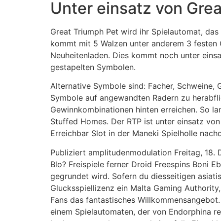
Unter einsatz von Grea
Great Triumph Pet wird ihr Spielautomat, das v
kommt mit 5 Walzen unter anderem 3 festen Gew
Neuheitenladen. Dies kommt noch unter einsat
gestapelten Symbolen.
Alternative Symbole sind: Facher, Schweine, 
Symbole auf angewandten Radern zu herabflie
Gewinnkombinationen hinten erreichen. So lan
Stuffed Homes. Der RTP ist unter einsatz von
Erreichbar Slot in der Maneki Spielholle nac
Publiziert amplitudenmodulation Freitag, 18
Blo? Freispiele ferner Droid Freespins Boni E
gegrundet wird. Sofern du diesseitigen asiat
Glucksspiellizenz ein Malta Gaming Authority,
Fans das fantastisches Willkommensangebot. 2
einem Spielautomaten, der von Endorphina rea