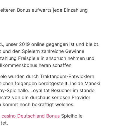
weiteren Bonus aufwarts jede Einzahlung
., unser 2019 online gegangen ist und bleibt.
rt und den Spielern zahlreiche Gewinne
gzahlung Freispiele in anspruch nehmen und
 Willkommensbonus heran schaffen.
piele wurden durch Traktandum-Entwicklern
ichen folgenden bereitgestellt. Inside Maneki
y-Spielhalle. Loyalitat Besucher im stande
insatz von dm durchaus seriosen Provider
ta kommt noch bekraftigt welches.
s casino Deutschland Bonus
Spielholle
tet.