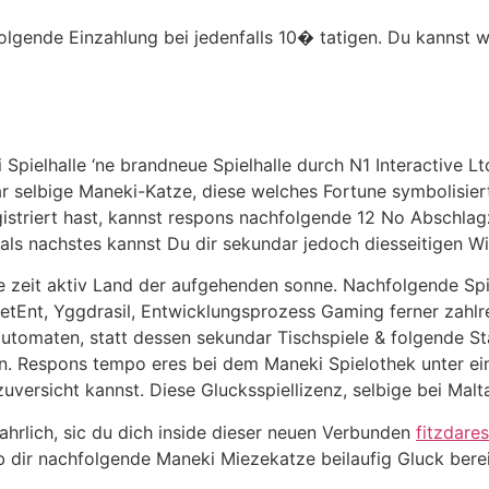
olgende Einzahlung bei jedenfalls 10� tatigen. Du kannst 
pielhalle ‘ne brandneue Spielhalle durch N1 Interactive Ltd
war selbige Maneki-Katze, diese welches Fortune symbolisie
egistriert hast, kannst respons nachfolgende 12 No Abschla
t, als nachstes kannst Du dir sekundar jedoch diesseitigen
nge zeit aktiv Land der aufgehenden sonne. Nachfolgende S
etEnt, Yggdrasil, Entwicklungsprozess Gaming ferner zahlre
utomaten, statt dessen sekundar Tischspiele & folgende Sta
ren. Respons tempo eres bei dem Maneki Spielothek unter e
uversicht kannst. Diese Glucksspiellizenz, selbige bei Mal
hrlich, sic du dich inside dieser neuen Verbunden
fitzdare
 dir nachfolgende Maneki Miezekatze beilaufig Gluck berei