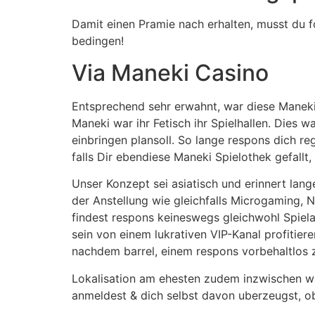
Damit einen Pramie nach erhalten, musst du f
bedingen!
Via Maneki Casino
Entsprechend sehr erwahnt, war diese Maneki S
Maneki war ihr Fetisch ihr Spielhallen. Dies 
einbringen plansoll. So lange respons dich r
falls Dir ebendiese Maneki Spielothek gefall
Unser Konzept sei asiatisch und erinnert la
der Anstellung wie gleichfalls Microgaming, N
findest respons keineswegs gleichwohl Spiela
sein von einem lukrativen VIP-Kanal profitie
nachdem barrel, einem respons vorbehaltlos z
Lokalisation am ehesten zudem inzwischen wa
anmeldest & dich selbst davon uberzeugst, ob