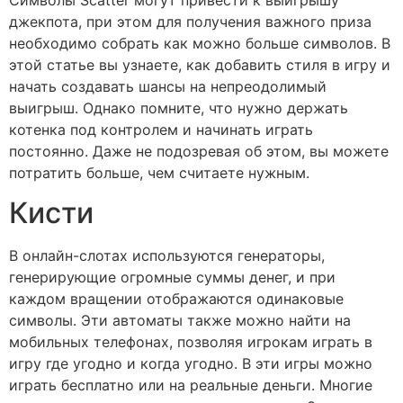
джекпота, при этом для получения важного приза
необходимо собрать как можно больше символов. В
этой статье вы узнаете, как добавить стиля в игру и
начать создавать шансы на непреодолимый
выигрыш. Однако помните, что нужно держать
котенка под контролем и начинать играть
постоянно. Даже не подозревая об этом, вы можете
потратить больше, чем считаете нужным.
Кисти
В онлайн-слотах используются генераторы,
генерирующие огромные суммы денег, и при
каждом вращении отображаются одинаковые
символы. Эти автоматы также можно найти на
мобильных телефонах, позволяя игрокам играть в
игру где угодно и когда угодно. В эти игры можно
играть бесплатно или на реальные деньги. Многие