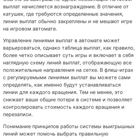
выплат начисляется вознаграждение. В отличие от
катушек, где требуются определенные значения,
линии выплат обычно закреплены и не мешают игре
на игровом автомате.
Управление линиями выплат в автомате может
варьироваться, однако таблица выплат, как правило,
более четко описывает суть игры и включает в себя
наглядную схему линий выплат, отображающую все
положительные направления на сетке. В флеш-играх
с регулируемыми линиями выплат вы можете сами
определять, как именно будут устанавливаться
линии для каждого вращения. Тем не менее, это
снижает ваши общие потери в системе и позволяет
контролировать стоимость каждого вращения и
перезаписи.
Понимание принципов работы системы выигрышных
линий может помочь выбрать правильную