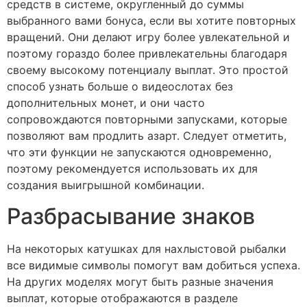
средств в системе, округленный до суммы
выбранного вами бонуса, если вы хотите повторных
вращений. Они делают игру более увлекательной и
поэтому гораздо более привлекательны благодаря
своему высокому потенциалу выплат. Это простой
способ узнать больше о видеослотах без
дополнительных монет, и они часто
сопровождаются повторными запусками, которые
позволяют вам продлить азарт. Следует отметить,
что эти функции не запускаются одновременно,
поэтому рекомендуется использовать их для
создания выигрышной комбинации.
Разбрасывание знаков
На некоторых катушках для нахлыстовой рыбалки
все видимые символы помогут вам добиться успеха.
На других моделях могут быть разные значения
выплат, которые отображаются в разделе