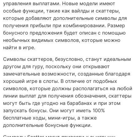
управления выплатами. Новые модели имеют
особые функции, такие как вайлды и скаттеры,
которые добавляют дополнительные символы для
получения прибыли при комбинировании. Размер
бонусного предложения будет описан с помощью
необычных видимых символов, которые можно
найти в игре.
Символы скаттеров, безусловно, станут идеальным
другом для гуру, поскольку они открывают
замечательные возможности, созданные благодаря
хорошей игре в слоты. В отличие от подобных
символов, которые должны располагаться на любой
линии выплат для получения обозначения, скаттеры
могут быть где угодно на барабанах и при этом
запускать бонусы. Они могут иметь 100%
бесплатные ходы, мини-игры, а также
дополнительные бонусные функции.
Символы Scatter могут привести к выигрышу