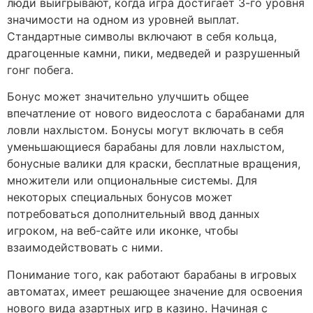
люди выигрывают, когда игра достигает 3-го уровня
значимости на одном из уровней выплат.
Стандартные символы включают в себя кольца,
драгоценные камни, пики, медведей и разрушенный
гонг побега.
Бонус может значительно улучшить общее
впечатление от нового видеослота с барабанами для
ловли нахлыстом. Бонусы могут включать в себя
уменьшающиеся барабаны для ловли нахлыстом,
бонусные валики для краски, бесплатные вращения,
множители или опциональные системы. Для
некоторых специальных бонусов может
потребоваться дополнительный ввод данных
игроком, на веб-сайте или иконке, чтобы
взаимодействовать с ними.
Понимание того, как работают барабаны в игровых
автоматах, имеет решающее значение для освоения
нового вида азартных игр в казино. Начиная с