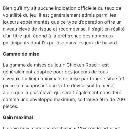
Bien qu’il n’y ait aucune indication officielle du taux de
volatilité du jeu, il est généralement admis parmi les
joueurs expérimentés que ce type d’opération offre un
niveau élevé de risque et récompense. Il s’agit en réalité
d’un titre qui répond à la préférence des nombreux
participants dont l’expertise dans les jeux de hasard.
Gamme de mise
La gamme de mises du jeu « Chicken Road » est
généralement adaptée pour des joueurs de tous
niveaux. La limite minimale de mise par tour se situe à 1
pièce (en supposant que votre devise soit la piece)
alors que la plus élevé, qui serait également considéré
comme une enveloppe maximum, se trouve être de 200
pieces.
Gain maximal
Le gain maximum des machines « Chicken Road » est