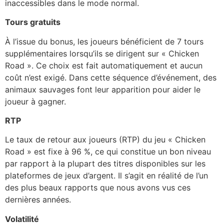
inaccessibles dans le mode normal.
Tours gratuits
À l’issue du bonus, les joueurs bénéficient de 7 tours
supplémentaires lorsqu’ils se dirigent sur « Chicken
Road ». Ce choix est fait automatiquement et aucun
coût n’est exigé. Dans cette séquence d’événement, des
animaux sauvages font leur apparition pour aider le
joueur à gagner.
RTP
Le taux de retour aux joueurs (RTP) du jeu « Chicken
Road » est fixe à 96 %, ce qui constitue un bon niveau
par rapport à la plupart des titres disponibles sur les
plateformes de jeux d’argent. Il s’agit en réalité de l’un
des plus beaux rapports que nous avons vus ces
dernières années.
Volatilité