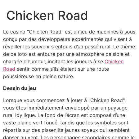
Chicken Road
Le casino "Chicken Road" est un jeu de machines à sous
conçu par des développeurs expérimentés qui visent à
réveiller les souvenirs enfouis d’un passé rural. Le thème
de ce loto est entouré par une atmosphère paisible et
chargée d’humour, incitant les joueurs à se
Chicken
Road
sentir comme s’ils étaient sur une route
poussiéreuse en pleine nature.
Dessin du jeu
Lorsque vous commencez à jouer à "Chicken Road",
vous êtes immédiatement enveloppé par un paysage
rural idyllique. Le fond de l’écran est composé d’une
vaste plaine vert foncé, tandis que les symboles sont
répartis sur des pissenlits jaunes soyeux qui semblent
danser au vent. Les personnages secondaires comme le