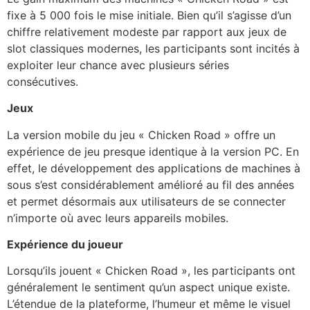
fixe à 5 000 fois le mise initiale. Bien qu’il s’agisse d’un
chiffre relativement modeste par rapport aux jeux de
slot classiques modernes, les participants sont incités à
exploiter leur chance avec plusieurs séries
consécutives.
Jeux
La version mobile du jeu « Chicken Road » offre un
expérience de jeu presque identique à la version PC. En
effet, le développement des applications de machines à
sous s’est considérablement amélioré au fil des années
et permet désormais aux utilisateurs de se connecter
n’importe où avec leurs appareils mobiles.
Expérience du joueur
Lorsqu’ils jouent « Chicken Road », les participants ont
généralement le sentiment qu’un aspect unique existe.
L’étendue de la plateforme, l’humeur et même le visuel