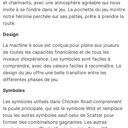
et charmants, avec une atmosphère agréable qui nous
invite à se fondre dans le jeu. La pochette du jeu montre
notre héroïne perchée sur ses pattes, prête à prendre la
route.
Design
La machine à sous est conçue pour plaire aux joueurs
de toutes les capacités financières et de tous les
niveaux d’expérience. Les symboles sont faciles à
comprendre, avec des valeurs faciles à reconnaître. Le
design du jeu offre une belle transition entre les
différentes phases de jeu.
Symboles
Les symboles utilisés dans Chicken Road comprennent
la poule principale, qui est le symbole Wild et remplace
tous les autres symboles sauf celui de Scatter pour
former des combinaisons gagnantes. Les autres