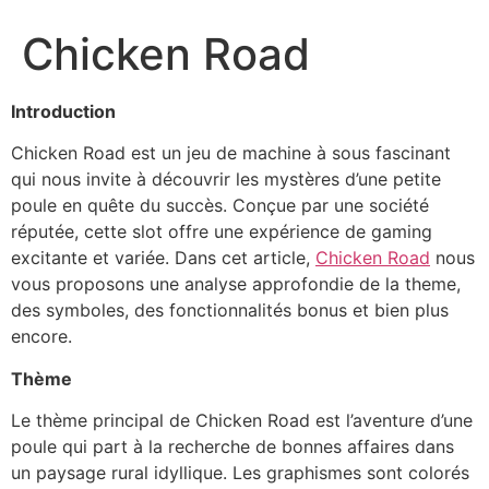
Chicken Road
Introduction
Chicken Road est un jeu de machine à sous fascinant
qui nous invite à découvrir les mystères d’une petite
poule en quête du succès. Conçue par une société
réputée, cette slot offre une expérience de gaming
excitante et variée. Dans cet article,
Chicken Road
nous
vous proposons une analyse approfondie de la theme,
des symboles, des fonctionnalités bonus et bien plus
encore.
Thème
Le thème principal de Chicken Road est l’aventure d’une
poule qui part à la recherche de bonnes affaires dans
un paysage rural idyllique. Les graphismes sont colorés