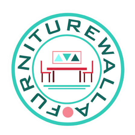
Skip
to
content