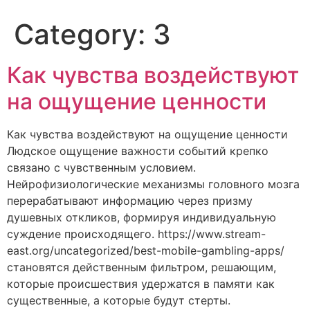
Category:
3
Как чувства воздействуют
на ощущение ценности
Как чувства воздействуют на ощущение ценности
Людское ощущение важности событий крепко
связано с чувственным условием.
Нейрофизиологические механизмы головного мозга
перерабатывают информацию через призму
душевных откликов, формируя индивидуальную
суждение происходящего. https://www.stream-
east.org/uncategorized/best-mobile-gambling-apps/
становятся действенным фильтром, решающим,
которые происшествия удержатся в памяти как
существенные, а которые будут стерты.