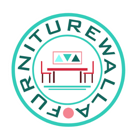
Skip
to
content