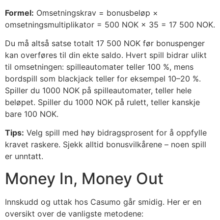
Formel:
Omsetningskrav = bonusbeløp ×
omsetningsmultiplikator = 500 NOK × 35 = 17 500 NOK.
Du må altså satse totalt 17 500 NOK før bonuspenger
kan overføres til din ekte saldo. Hvert spill bidrar ulikt
til omsetningen: spilleautomater teller 100 %, mens
bordspill som blackjack teller for eksempel 10–20 %.
Spiller du 1000 NOK på spilleautomater, teller hele
beløpet. Spiller du 1000 NOK på rulett, teller kanskje
bare 100 NOK.
Tips:
Velg spill med høy bidragsprosent for å oppfylle
kravet raskere. Sjekk alltid bonusvilkårene – noen spill
er unntatt.
Money In, Money Out
Innskudd og uttak hos Casumo går smidig. Her er en
oversikt over de vanligste metodene: