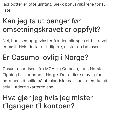
jackpotter er ofte unntatt. Sjekk bonusvilkårene for full
liste.
Kan jeg ta ut penger før
omsetningskravet er oppfylt?
Nei, bonusen og gevinster fra den blir sperret til kravet
er møtt. Hvis du tar ut tidligere, mister du bonusen.
Er Casumo lovlig i Norge?
Casumo har lisens fra MGA og Curacao, men Norsk
Tipping har monopol i Norge. Det er ikke ulovlig for
nordmenn å spille på utenlandske casinoer, men du må
selv vurdere skattereglene.
Hva gjør jeg hvis jeg mister
tilgangen til kontoen?