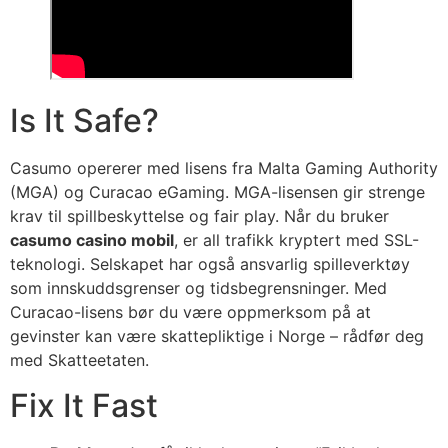
Is It Safe?
Casumo opererer med lisens fra Malta Gaming Authority
(MGA) og Curacao eGaming. MGA-lisensen gir strenge
krav til spillbeskyttelse og fair play. Når du bruker
casumo casino mobil
, er all trafikk kryptert med SSL-
teknologi. Selskapet har også ansvarlig spilleverktøy
som innskuddsgrenser og tidsbegrensninger. Med
Curacao-lisens bør du være oppmerksom på at
gevinster kan være skattepliktige i Norge – rådfør deg
med Skatteetaten.
Fix It Fast