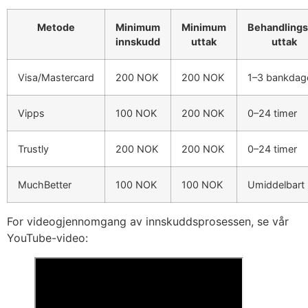
Metode
Minimum
Minimum
Behandlings
innskudd
uttak
uttak
Visa/Mastercard
200 NOK
200 NOK
1–3 bankdag
Vipps
100 NOK
200 NOK
0–24 timer
Trustly
200 NOK
200 NOK
0–24 timer
MuchBetter
100 NOK
100 NOK
Umiddelbart
For videogjennomgang av innskuddsprosessen, se vår
YouTube-video: