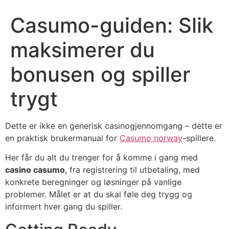
Casumo-guiden: Slik
maksimerer du
bonusen og spiller
trygt
Dette er ikke en generisk casinogjennomgang – dette er
en praktisk brukermanual for
Casumo norway
-spillere.
Her får du alt du trenger for å komme i gang med
casino casumo
, fra registrering til utbetaling, med
konkrete beregninger og løsninger på vanlige
problemer. Målet er at du skal føle deg trygg og
informert hver gang du spiller.