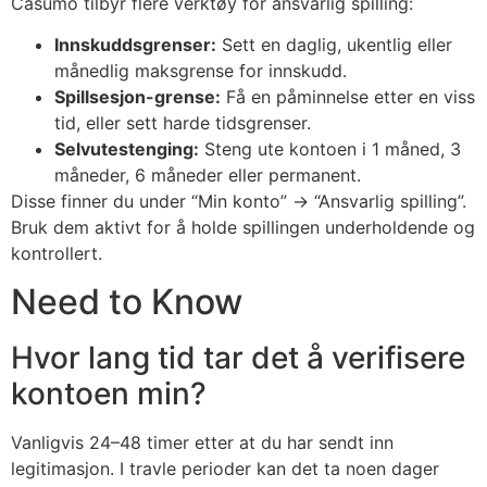
Casumo tilbyr flere verktøy for ansvarlig spilling:
Innskuddsgrenser:
Sett en daglig, ukentlig eller
månedlig maksgrense for innskudd.
Spillsesjon-grense:
Få en påminnelse etter en viss
tid, eller sett harde tidsgrenser.
Selvutestenging:
Steng ute kontoen i 1 måned, 3
måneder, 6 måneder eller permanent.
Disse finner du under “Min konto” → “Ansvarlig spilling”.
Bruk dem aktivt for å holde spillingen underholdende og
kontrollert.
Need to Know
Hvor lang tid tar det å verifisere
kontoen min?
Vanligvis 24–48 timer etter at du har sendt inn
legitimasjon. I travle perioder kan det ta noen dager