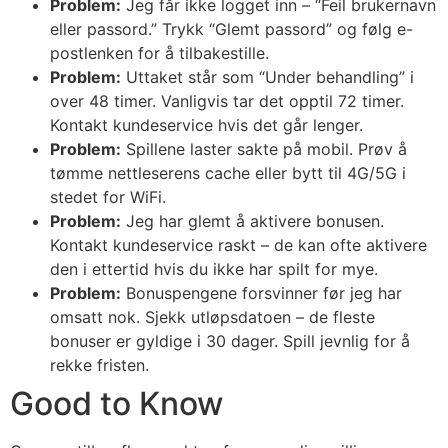
Problem:
Jeg får ikke logget inn – “Feil brukernavn
eller passord.” Trykk “Glemt passord” og følg e-
postlenken for å tilbakestille.
Problem:
Uttaket står som “Under behandling” i
over 48 timer. Vanligvis tar det opptil 72 timer.
Kontakt kundeservice hvis det går lenger.
Problem:
Spillene laster sakte på mobil. Prøv å
tømme nettleserens cache eller bytt til 4G/5G i
stedet for WiFi.
Problem:
Jeg har glemt å aktivere bonusen.
Kontakt kundeservice raskt – de kan ofte aktivere
den i ettertid hvis du ikke har spilt for mye.
Problem:
Bonuspengene forsvinner før jeg har
omsatt nok. Sjekk utløpsdatoen – de fleste
bonuser er gyldige i 30 dager. Spill jevnlig for å
rekke fristen.
Good to Know