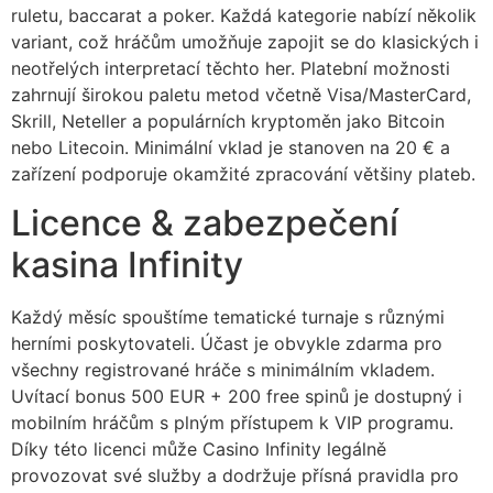
ruletu, baccarat a poker. Každá kategorie nabízí několik
variant, což hráčům umožňuje zapojit se do klasických i
neotřelých interpretací těchto her. Platební možnosti
zahrnují širokou paletu metod včetně Visa/MasterCard,
Skrill, Neteller a populárních kryptoměn jako Bitcoin
nebo Litecoin. Minimální vklad je stanoven na 20 € a
zařízení podporuje okamžité zpracování většiny plateb.
Licence & zabezpečení
kasina Infinity
Každý měsíc spouštíme tematické turnaje s různými
herními poskytovateli. Účast je obvykle zdarma pro
všechny registrované hráče s minimálním vkladem.
Uvítací bonus 500 EUR + 200 free spinů je dostupný i
mobilním hráčům s plným přístupem k VIP programu.
Díky této licenci může Casino Infinity legálně
provozovat své služby a dodržuje přísná pravidla pro