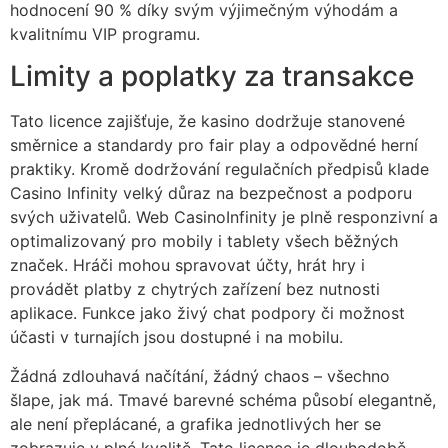
hodnocení 90 % díky svým výjimečným výhodám a
kvalitnímu VIP programu.
Limity a poplatky za transakce
Tato licence zajišťuje, že kasino dodržuje stanovené
směrnice a standardy pro fair play a odpovědné herní
praktiky. Kromě dodržování regulačních předpisů klade
Casino Infinity velký důraz na bezpečnost a podporu
svých uživatelů. Web CasinoInfinity je plně responzivní a
optimalizovaný pro mobily i tablety všech běžných
značek. Hráči mohou spravovat účty, hrát hry i
provádět platby z chytrých zařízení bez nutnosti
aplikace. Funkce jako živý chat podpory či možnost
účasti v turnajích jsou dostupné i na mobilu.
Žádná zdlouhavá načítání, žádný chaos – všechno
šlape, jak má. Tmavé barevné schéma působí elegantně,
ale není přeplácané, a grafika jednotlivých her se
zobrazuje v plné kvalitě. Tato licence je dlouhodobě