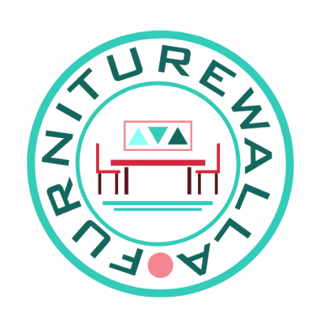
Skip
to
content