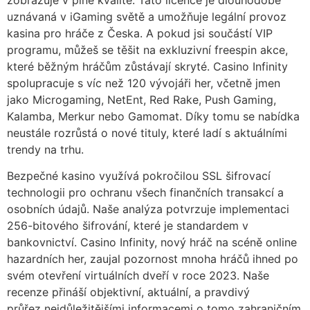
uznávaná v iGaming světě a umožňuje legální provoz
kasina pro hráče z Česka. A pokud jsi součástí VIP
programu, můžeš se těšit na exkluzivní freespin akce,
které běžným hráčům zůstávají skryté. Casino Infinity
spolupracuje s víc než 120 vývojáři her, včetně jmen
jako Microgaming, NetEnt, Red Rake, Push Gaming,
Kalamba, Merkur nebo Gamomat. Díky tomu se nabídka
neustále rozrůstá o nové tituly, které ladí s aktuálními
trendy na trhu.
Bezpečné kasino využívá pokročilou SSL šifrovací
technologii pro ochranu všech finančních transakcí a
osobních údajů. Naše analýza potvrzuje implementaci
256-bitového šifrování, které je standardem v
bankovnictví. Casino Infinity, nový hráč na scéně online
hazardních her, zaujal pozornost mnoha hráčů ihned po
svém otevření virtuálních dveří v roce 2023. Naše
recenze přináší objektivní, aktuální, a pravdivý
průřez nejdůležitějšími informacemi o tomo zahraničním