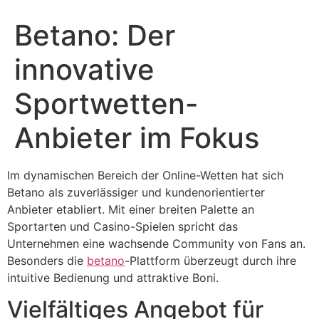
Betano: Der
innovative
Sportwetten-
Anbieter im Fokus
Im dynamischen Bereich der Online-Wetten hat sich
Betano als zuverlässiger und kundenorientierter
Anbieter etabliert. Mit einer breiten Palette an
Sportarten und Casino-Spielen spricht das
Unternehmen eine wachsende Community von Fans an.
Besonders die
betano
-Plattform überzeugt durch ihre
intuitive Bedienung und attraktive Boni.
Vielfältiges Angebot für