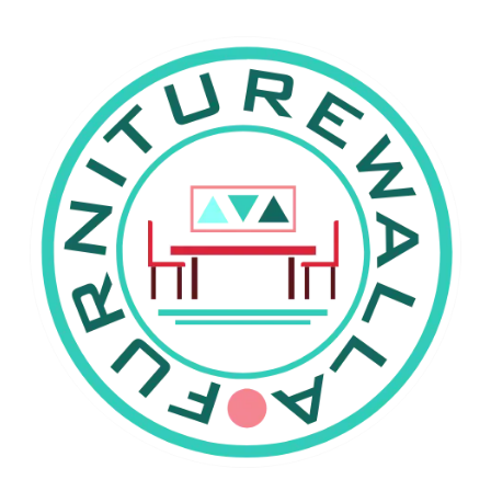
Skip
to
content